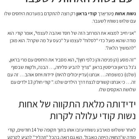
נשות אחות
פַּטרִיאַרך
קודי בראון
רק רוצה להתקדם במערכות היחסים שלו
עם שלוש נשותיו לשעבר.
"אני חייב למצוא את המרחב הזה של חסד ואהבה לעצמי", אומר קודי. הוא
מודה שהוא פועל כדי "לסלוח" לעצמו על "כעס על מה שקרה". הוא מוכן
"להמשיך הלאה".
"זה מסע (הן פנימה והן כלפי חוץ)", הוא מסביר את היחסים עם מרי בראון,
ג'נל בראון וכריסטין בראון. "צריך להביע סליחה,… הבנה, ולקוות שבסוף
(שלנו) כמשפחה… אנחנו (עדיין יכולים להיות) ידידות ויחס אוהב… זה עם
זה… כי אנחנו קשורים לנצח דרך הילדים שלנו ." קודי חולק 13 ילדים עם
שלושת האקסים שלו.
ידידותה מלאת התקווה של אחות
נשות קודי עלולה לקרות
לאחר ששלוש מארבע נשותיו עזבו אותו בתוך תקופה של 14 חודשים, קודי
מודה ש"החוויה הייתה כואבת". הוא גם רואה בהכל "תהליך" להגיע לקרקע