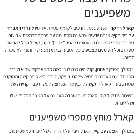
משפיענים
קארל רדקה
הוא נוטע את הזרעים לקראת פטירת אירוסיו
לינדזי האברד
על בית הקיץ. אנחנו יודעים שהעונה מסתיימת עם פרידה דרמטית שבועות
ספורים לפני שהשניים היו אמורים להגיד "אני כן". כעת, קארל החל להראות
ספקות, וכל הסימנים מצביעים על הטבע הבלתי נמנע שהחתונה לא נועדה
להיות.
במהלך הפרק האחרון, קרל היה כנה לגבי כמה מהמאבקים שהוא ולינדזי
התמודדו עם מערכת היחסים שלהם. בעיקר, לינדזי היא סופר קשה וממוקדת
מטרה, בעוד קארל התקשה להבין מה הוא רוצה לעשות עם הקריירה שלו.
בשיחה עם קייל קוק, קארל חשף עובדה מעניינת על המצב הכלכלי שלו
ושל לינדזי.
קארל מוחץ מספרי משפיענים
במהלך הסצנה עם קייל, קארל דיבר על הקריירה של לינדזי כמשפיענית.