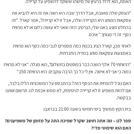
האמת, הוא זלזל ברעיון של מישהו ששוקל להשפיע על קריירה.
"העסק שלה מושבת, אבל הדרך שבה היא רואה את זה היא להביא את
עסקאות המותג היא הקריירה שלה, אבל זו לא קריירה", אמר קארל. "זה
בהחלט פוגע באגו שלי, הנרטיב הזה שאני לא עושה כלום או לא מרוויח
כסף. זה די מגוחך." איכס.
לאחר מכן, קארל הציג בכנות כמה מספרים לגבי כמה כסף הוא מרוויח
באמצעות עסקאות מותג במדיה החברתית.
"הרווחתי 70 אלף השנה כבר בפוסטים בתשלום", הוא מגלה. "אני לא מרוויח
כמוה כי אני לא אישה. אין לי כל כך הרבה עוקבים. היא הרוויחה 150."
האם נוכל להפחית את הכסף הזה? בהתבסס על המשכורות הללו בלבד,
אם להיות משפיע זו לא קריירה לגיטימית, לא ממש אכפת לנו. תרשום אותנו
בבקשה.
בית הקיץ ממשיך בימי חמישי בשעה 21:00 בבראבו.
ספר לנו – מה אתה חושב שקרל שפיכת התה על מזומן של משפיענים?
האם הוא שיפוטי מדי?