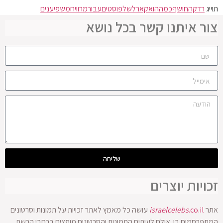
תוייג
רדקה
חושף
כמה
הוא
קארל
של
פוסטים
עבור
מרוויח
משפיענים
צור איתנו קשר בכל נושא
שליחה
זכויות יוצרים
אתר
.co.il
israelcelebs
עושה כל מאמץ לאתר זכויות על תמונות וסרטונים
המתפרסמים בו. אולם לעיתים התמונות והסרטונים מופצים ברחבי הרשת