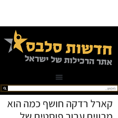
קארל רדקה חושף כמה הוא
מרוויח עבור פוסטים של