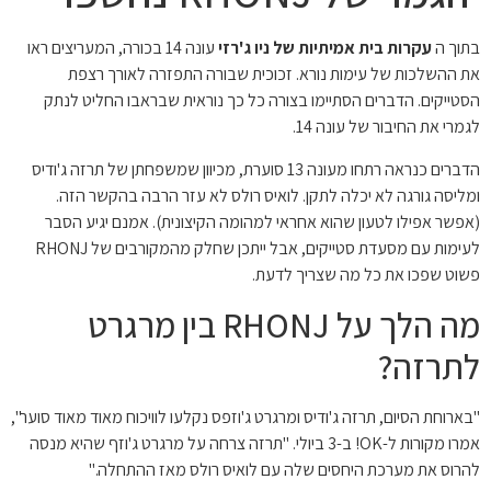
בתוך ה
עקרות בית אמיתיות של ניו ג'רזי
עונה 14 בכורה, המעריצים ראו
את ההשלכות של עימות נורא. זכוכית שבורה התפזרה לאורך רצפת
הסטייקים. הדברים הסתיימו בצורה כל כך נוראית שבראבו החליט לנתק
לגמרי את החיבור של עונה 14.
הדברים כנראה רתחו מעונה 13 סוערת, מכיוון שמשפחתן של תרזה ג'ודיס
ומליסה גורגה לא יכלה לתקן. לואיס רולס לא עזר הרבה בהקשר הזה.
(אפשר אפילו לטעון שהוא אחראי למהומה הקיצונית). אמנם יגיע הסבר
לעימות עם מסעדת סטייקים, אבל ייתכן שחלק מהמקורבים של RHONJ
פשוט שפכו את כל מה שצריך לדעת.
מה הלך על RHONJ בין מרגרט
לתרזה?
"בארוחת הסיום, תרזה ג'ודיס ומרגרט ג'וזפס נקלעו לוויכוח מאוד מאוד סוער",
אמרו מקורות ל-OK! ב-3 ביולי. "תרזה צרחה על מרגרט ג'וזף שהיא מנסה
להרוס את מערכת היחסים שלה עם לואיס רולס מאז ההתחלה."