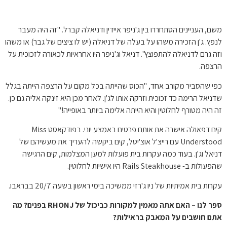
משם, העניינים הסתחררו בין ג'ניפר איידין ודניאלה קברל. "זה היה מעבר
לנפץ. ג'ן הזכירה משהו על בעלה של דניאלה (יש לו ציצים של גבר) או משהו
וזה גרם לדניאלה להתפוצץ". דניאל וג'ניפר היו אחראיות לכאורה לזכוכית על
הרצפה.
כפי שהסביר מקורב אחד, "הכוס שהייתה בכל מקום על הרצפה הייתה בגלל
שדניאל הרימה כד זכוכית וזרקה אותו לג'ן. לאחר מכן היא זינקה אליה גם כן.
זה היה מטורף לחלוטין והיא הייתה אלימה ביותר באופייה!"
קים דפאולה אישרה את אותם פרטים באמצע יוני. בפודקאסט Miss
Understood עם רייצ'ל אוצ'יטל, קים ביקשה להעריך את מעשיהם של
דניאל וג'ן. בעוד כמה עקרות בית פועלות למען המצלמות, קים הרגישה
שהפעולות ב- Rails Steakhouse היו אישיות לחלוטין.
עקרות בית אמיתיות של ניו ג'רזי ממשיכה בימי ראשון בשעה 20/7 בבראבו.
ספר לנו – האם אתה מאמין למקורות כביכול של RHONJ בפנים? מה
אתם חושבים על המאבק בראילות?