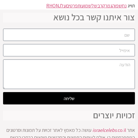
תוייג
נחשפו
הגמר
קרב
של
שמועות
פרטים
על
RHONJ
צור איתנו קשר בכל נושא
שליחה
זכויות יוצרים
אתר
.co.il
israelcelebs
עושה כל מאמץ לאתר זכויות על תמונות וסרטונים
המתפרסמים בו. אולם לעיתים התמונות והסרטונים מופצים ברחבי הרשת