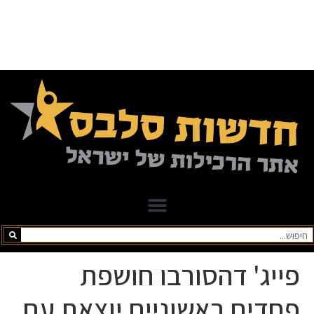
פייג' דהסורבו חושפת
פחדים ראשוניים יוצאת עם