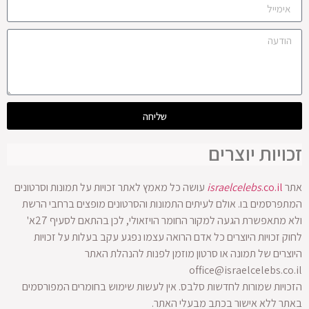
שליחה
זכויות יוצרים
אתר
.co.il
israelcelebs
עושה כל מאמץ לאתר זכויות על תמונות וסרטונים
המתפרסמים בו. אולם לעיתים התמונות והסרטונים מופצים ברחבי הרשת
ולא מתאפשרת הגעה למקור החומר הויזאולי, לכן בהתאם לסעיף 27א'
לחוק זכויות היוצרים כל אדם הרואה עצמו נפגע עקב בעלות על זכויות
היוצרים של תמונה או סרטון מוזמן לפנות להנהלת האתר
office@israelcelebs.co.il
הזכויות שמורות לחדשות סלבס. אין לעשות שימוש בחומרים המפורסמים
באתר ללא אישור בכתב מבעלי האתר.