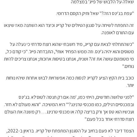
שאלה על הלבוש של פייג' במצלמה
"עפת בג'ינס הזה?" שאל ותיק הקסם הדרומי.
זה התפתח לשיחה על סגנון הטיולים של קרייג וכיצד הוא השתנה מאז שיצאו
עם התורם לאופנה.
"כשהתחלתי לצאת עם קרייג, מיד חשבתי שהוא רוצח סדרתי כי נעלה על
מטוסים והוא יהיה ג'ינס. וזה ממש הפחיד אותי", התבדחה פייג'. "כי קודם כל,
מי מטומטם עושה את זה? ושנית, אנחנו בטיסות ארוכות; אנחנו צריכים להיות
נוחים."
כוכב בית הקיץ הציע לקרייג לנסות כמה אפשרויות לבוש אחרות שיהיו נוחות
יותר.
"לפני שלושה חודשים, הייתי כמו, 'מה אם רק תנסה לטוס
לֹא
בג'ינס
ובמכנסיים רגילים, כמו מכנסי טרנינג?'" היא המשיכה. "והוא מעולם לא חזר.
ועכשיו הוא טס אך ורק בריצה קלה או מכנסי טרנינג… רק משנה את העולם
רוצח סדרתי אחד בכל פעם."
הצמד דיבר לא פעם בחיוב על הסגנון המתפתח של קרייג. בראיון ב-2022,