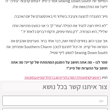
המייסד של Sewing Down South אמר כי פייג' לעתים קרובות "עזרה" לו
לייעל את התלבושות שלו.
פייג' התנגדה להצעה והגיבה בשידור חי באינסטגרם של יום האהבה.
"לא הייתי רוצה להגיד את המילה 'עוזר' לך כי אני כמעט מרגישה שזה
שלילי", היא הצהירה. "רק נתתי טיפים, זרקתי דברים כלאחר יד."
איך שבני הזוג בוחרים לנסח זאת, דבר אחד ברור. מעריצים אוהבים את
המראה של קרייג. זה יכול לתרגם לכוכב Southern Charm שמרחיב את
Sewing Down South למותג לייף סטייל.
ספר לנו – מה אתה חושב על הסגנון המתפתח של קרייג? מה אתה
חושב על ההערות של פייג'?
תוייג
ראשוניים
חושפת
דהסורבו
קרייג
קונבר
פחדים
פייג
עם
יוצאת
צור איתנו קשר בכל נושא