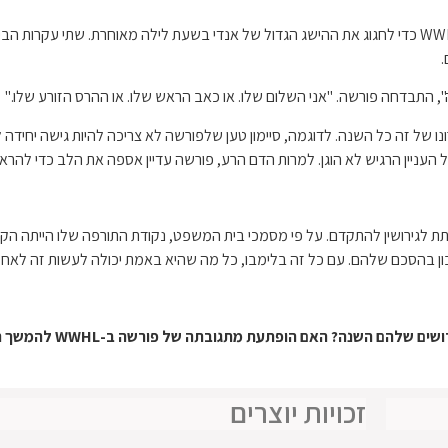
פורשה ופאדרה פארקס היו האורחים הראשונים שהופיעו ב-WWHL כדי לחגוג את ההישג הגדול של אנדי בשעת לי
.
 התבדחה פורשה. "אני השלום שלו. או כאב הראש שלו. או ההרס הזורע שלו."
ניין הרגיש לא הוגן. למרות הדם הרע, פורשה עדיין אספה את הלב כדי להראות 
הסכם שלהם. עם כל זה בלימבו, כל מה שהיא באמת יכולה לעשות זה לאחל ל
נה? האם הופתעת מתגובתה של פורשה ב-WWHL להמשך האתגרים המשפטיים?
זכויות יוצרים