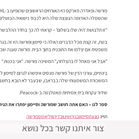
שהשמלה האדומה הנוצצת שלה היא לכבוד נישואיה הכושלים
"זו תלבושת 'היה שלו בשלום' – קראתי לה כך בחדר ההלבשה",
משפטית אם יצלמו את התוכנית בתוך הבית. פורשה טענה שכל הע
"אבל אני מאחל לו בהצלחה," המשיכה פורשה. "אני בכנות."
המשכורת המשמעותי שלה בבראבו, שבעבר לא הובא בחשבון ב
שידור עקרות בית אמיתיות מאטלנטה ב-Peacock.
ספר לנו – האם אתה חושב שפורשה וסיימון יפתרו את הגירושים שלהם הש
תוייג
נוגעת
סיימון
בגירושי
גוובדיה
וויליאמס
פורשה
צור איתנו קשר בכל נושא