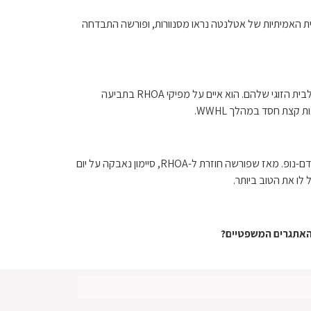
לה מאוחרת. שתי עקרות הבית האמיתיות של אטלנטה נראו מסנוורות, ופורשה התבדחה
בטח, זה קצת מכל הדברים האלה כי סיימון ופורשה היו זה בגרונו של זה כל השנה. לדוגמה, סיימון טען שלפורשה לא צריכה להיות גישה יחידה לבית הזוגי שלהם. הוא איים על מפיקי RHOA בתביעה
קצת חסד במהלך WWHL.
בינתיים, עורכי הדין של פורשה מנסים איפשהו לגרום לסיימון לתת לגירושין להתקדם. על פי מסמכי בית המשפט, נקודת התורפה שלו הייתה הקדם-נופ. מאז שפורשה חוזרת ל-RHOA, סיימון נאבקה על יום
ו את הטוב ביותר.