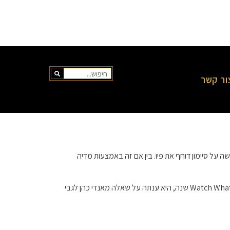
ור קשר
 על סיימון דוחף את פיו. בין אם זה באמצעות מדיה
למרות שיש הרבה מה לדון עם הגירושים האלה, פורשה נשארה די שקטה לגבי המצב. עם זאת, במהלך הספיישל האחרון Watch What Happens Live 15 שנה, היא ענתה על שאלה מאנדי כהן לגבי