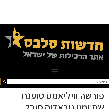
פורשה וויליאמס טוענת
שסיימון גובאדיה סובל