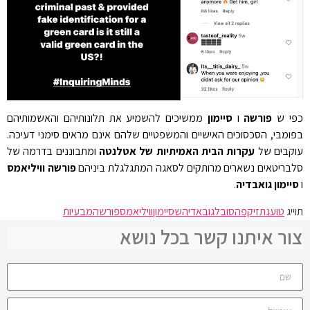
כפי ש
פורשה
ו
סיימון
ממשיכים להשמיע את תלונותיהם והאשמותיהם
בפומבי, הסכסוכים האישיים והמשפטיים שלהם אינם מראים סימני דעיכה.
עוקבים של
עקרות הבית האמיתיות של אטלנטה
ומתבוננים בדרמה של
סלבריטאים נשארים מרותקים לסאגה המתגלגלת ביניהם
פורשה וויליאמס
ו
סיימון גואבדיה
.
תוייג
טוענת
זיקפה
סובל
גובאדיה
שסיימון
וויליאמס
פורשה
מבעיות
צור איתנו קשר בכל נושא