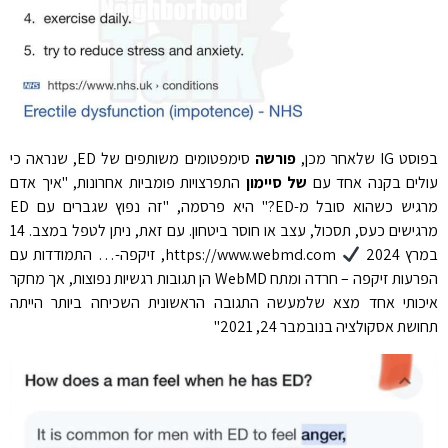
בפוסט IG שלאחר מכן,
פורשה
סימפטומים משותפים של ED, שנראה כי
עולים בקנה אחד עם
של סיימון
התפרצויות פומביות אחרונות, "איך אדם
מרגיש כשהוא סובל מ-ED?" היא פרסמה, "זה נפוץ שגברים עם ED
מרגישים כעס, תסכול, עצב או חוסר ביטחון. עם זאת, ניתן לטפל במצב. 14
במרץ 2024
https://www.webmd.com, זיקפה-… התמודדות עם
הפרעות זיקפה – חרדה ומתח WebMD הן תגובות רגשיות נפוצות, אך מחקר
איכותי אחד מצא שלמעשה התגובה הראשונית השכיחה ביותר הייתה
תחושת אסקולציה בנובמבר 24, 2021"