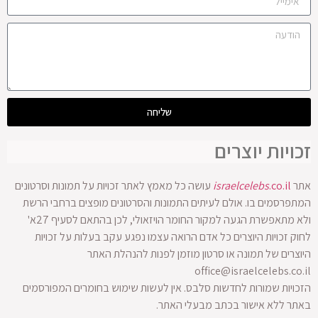
שליחה
זכויות יוצרים
אתר
.co.il
israelcelebs
עושה כל מאמץ לאתר זכויות על תמונות וסרטונים
המתפרסמים בו. אולם לעיתים התמונות והסרטונים מופצים ברחבי הרשת
ולא מתאפשרת הגעה למקור החומר הויזאולי, לכן בהתאם לסעיף 27א'
לחוק זכויות היוצרים כל אדם הרואה עצמו נפגע עקב בעלות על זכויות
היוצרים של תמונה או סרטון מוזמן לפנות להנהלת האתר
office@israelcelebs.co.il
הזכויות שמורות לחדשות סלבס. אין לעשות שימוש בחומרים המפורסמים
באתר ללא אישור בכתב מבעלי האתר.