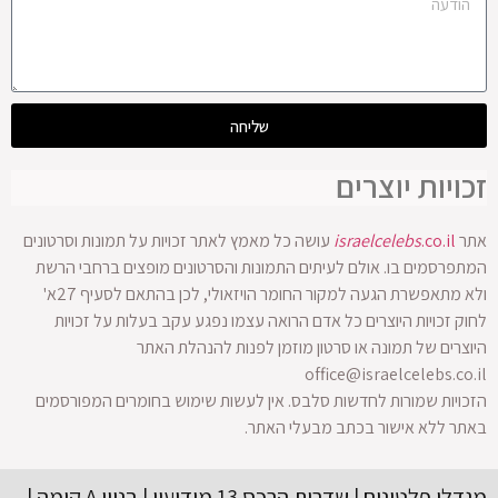
שליחה
זכויות יוצרים
אתר
.co.il
israelcelebs
עושה כל מאמץ לאתר זכויות על תמונות וסרטונים
המתפרסמים בו. אולם לעיתים התמונות והסרטונים מופצים ברחבי הרשת
ולא מתאפשרת הגעה למקור החומר הויזאולי, לכן בהתאם לסעיף 27א'
לחוק זכויות היוצרים כל אדם הרואה עצמו נפגע עקב בעלות על זכויות
היוצרים של תמונה או סרטון מוזמן לפנות להנהלת האתר
office@israelcelebs.co.il
הזכויות שמורות לחדשות סלבס. אין לעשות שימוש בחומרים המפורסמים
באתר ללא אישור בכתב מבעלי האתר.
מגדלי פלטינום | שדרות הרכס 13 מודיעין | בניין A קומה |