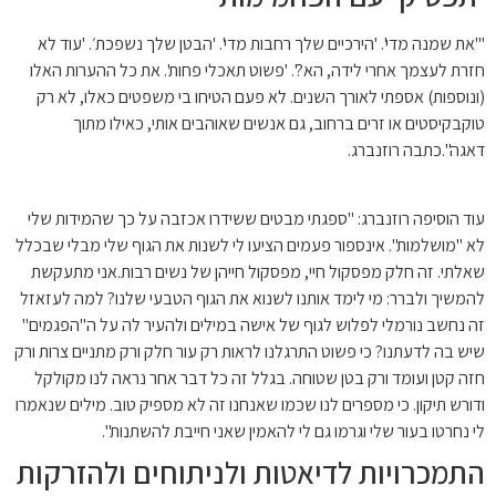
"'את שמנה מדי'.
'הירכיים שלך רחבות מדי'.
'הבטן שלך נשפכת׳.
'עוד לא
חזרת לעצמך אחרי לידה, הא?'.
'פשוט תאכלי פחות'.
את כל ההערות האלו
(ונוספות) אספתי לאורך השנים. לא פעם הטיחו בי משפטים כאלו, לא רק
טוקבקיסטים או זרים ברחוב, גם אנשים שאוהבים אותי, כאילו מתוך
דאגה".כתבה רוזנברג.
עוד הוסיפה רוזנברג: "ספגתי מבטים ששידרו אכזבה על כך שהמידות שלי
לא "מושלמות". אינספור פעמים הציעו לי לשנות את הגוף שלי מבלי שבכלל
שאלתי. זה חלק מפסקול חיי, מפסקול חייהן של נשים רבות.
אני מתעקשת
להמשיך ולברר: מי לימד אותנו לשנוא את הגוף הטבעי שלנו? למה לעזאזל
זה נחשב נורמלי לפלוש לגוף של אישה במילים ולהעיר לה על ה"הפגמים"
שיש בה לדעתנו? כי פשוט התרגלנו לראות רק עור חלק ורק מתניים צרות ורק
חזה קטן ועומד ורק בטן שטוחה. בגלל זה כל דבר אחר נראה לנו מקולקל
ודורש תיקון. כי מספרים לנו שכמו שאנחנו זה לא מספיק טוב.
מילים שנאמרו
לי נחרטו בעור שלי וגרמו גם לי להאמין שאני חייבת להשתנות".
התמכרויות לדיאטות ולניתוחים ולהזרקות