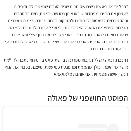
"בכל יום אני פוגשת נשים שסוחבות שנים הערות שנאמרו להן ודופקות
לעצמן את החיים. מפחדות שיראו אותן כמו שהן באמת, חיות בהסתרות
ובהתמכרויות לדיאטות ולניתוחים ולהזרקות.בזכות עבודה עצמית מאומצת
הצלחתי לפרוץ את המעגל האכזרי הזה, כי אני לא רוצה לחיות רק לפי מה
שאתם רואים כשאתם מתבוננים בי.אני מקבלת את הגוף שלי ומטפלת בו
בכבוד ובאהבה. אני יפה ואני בריאה ואני בשיא הכושר ונמאס לי להתנצל על
זה". עוד כתבה רוזנברג.
רוזנברג זכתה לשלל תגובות מפרגנות ברשת. פאני בר מוחא כתבה לה: "
את
אישה מדהימה ! כולך מהממת ומהפנטת כפי שאת, מייצגת בכבוד את הגוף
הנשי, אישה עוצמתית ואני אוהבת מלאאאאא".
הפוסט החושפני של פאולה