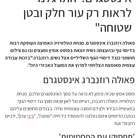
לראות רק עור חלק ובטן
שטוחה"
פאולה רוזנברג אינסטגרם. מנחת הטלוויזיה האמיצה העוסקת רבות
בדימוי גוף ובהעצמה נשית יוצאת בפוסט אמיץ ומעצים ובו גם צילום
חושפני כנגד דימויי הגוף השליליים אצל נשים. רוזנברג:"
בזכות עבודה
עצמית מאומצת הצלחתי לפרוץ את המעגל האכזרי הזה".
פאולה רוזנברג אינסטגרם
פוסט אמיץ שכזה מזמן לא נראה על מסך האינסטגרם שלכם. מנחת
הטלוויזיה פאולה רוזנברג, רעייתו של לאון יוצאת חוצץ נגד דימויי הגוף
בתעשיית הבידור ולצידם תמונה עוצמתית שלה בבגדים תחתונים עליהם
נכתבו הדימויים איתם נאלצה להתמודד כל חייה:"שמנה", "
ציצי
ענק", ירכיים
רחבות" ועוד.
'תפסיקי עם הפחמימות'