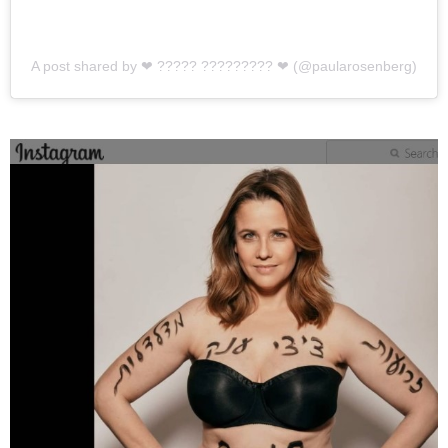
A post shared by ❤︎ ????? ????????? ❤︎ (@paularosenberg)