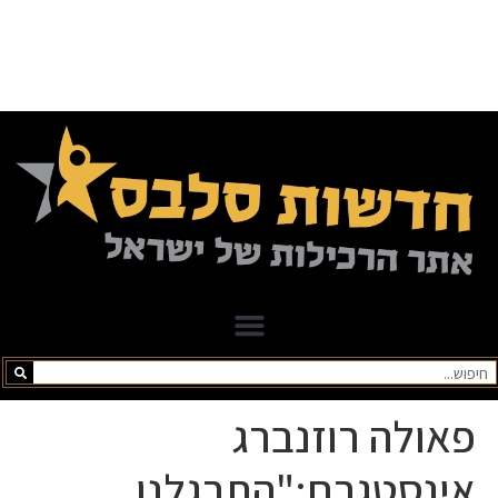
פאולה רוזנברג
אינסטגרם:"התרגלנו