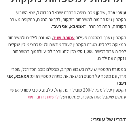
עופרי ארד
, שחקן מכבי חיפה ונבחרת ישראל בכדורגל, יוצא השבוע
בקמפיין גיוס תרומות למשפחות נזקקות, לקראת החגים, בתקופת משבר
הקורונה, תחת הכותרת: "
אמאבא, אני רעב".
הקמפיין נערך במסגרת פעילות
עמותת שניר
,
העוזרת לילדים ולמשפחות
במצוקה כלכלית. מטרת הקמפיין לעורר מודעות ולגייס כחצי מיליון שקלים
לפחות עבור רכישת 1,000 סלי מזון לחג ובכך לסייע ולתמוך במשפחות
נזקקות עם ילדים.
במסגרת הקמפיין שיעלה בשבוע הקרוב, מצטלם כוכב הכדורגל, עופרי
ארד, עם מסכה על הפנים הנושאת את כותרת קמפיין הגיוס:
אמאבא, אני
רעב!
הקמפיין יכלול מעל ל-200 מובילי דעת קהל, סלבס, כוכבי ספורט ואנשי
עסקים שיקבלו את המסכה, יצטלמו ויעלו
לרשתות החברתיות.
דבריו של עופרי: