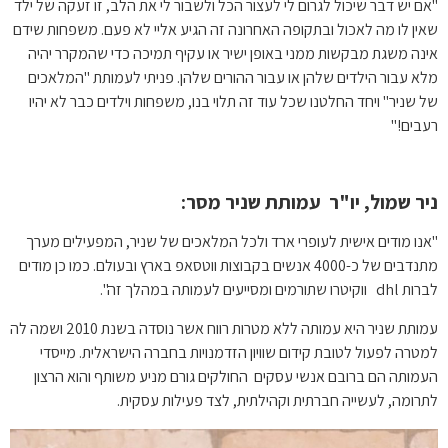
"אם יש דבר שיכול לגרום לי לעצור הכל ולשבור לי את הלב, זו זעקה של ילד
שאין לו מה לאכול ובתקופה האחרונה זה הגיע אליי לא פעם. משפחות שידם
אינה משגת מבקשות ממני באופן ישיר או עקיף תמיכה כדי שהמקרר יהיה
מלא עבור הילדים שלהן או עבור ההורים שלהן. פניתי לעמותת "המלאכים
של שניר" ויחד החלטנו שכל עוד זה תלוי בנו, משפחות וילדים כבר לא יהיו
רעבים!"
ניר שמול
, יו"ר עמותת שניר מסר:
"אנו מודים אישית לעופרי ארד ולכל המלאכים של שניר, המפעילים מערך
מתנדבים של כ-4000 אנשים בקבוצות ווטסאפ בארץ ובעולם. כמו כן מודים
לברות dhl ווקיטרו שתורמים ומסייעים לעמותה במהלך זה".
עמותת שניר היא עמותה ללא מטרות רווח אשר נוסדה בשנת 2010 ושמה לה
למטרה לפעול לטובת קידום שוויון הזדמנויות בחברה הישראלית. מייסדי
העמותה הם ברובם אנשי עסקים החולקים גורם מניע משותף והוא הרצון
לתרומה, לעשייה חברתית וקהילתית, לצד פעילות עסקית.