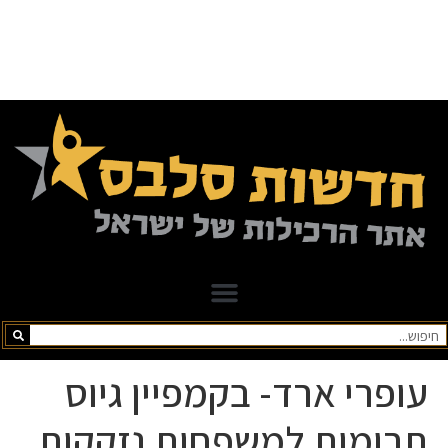
עופרי ארד- בקמפיין גיוס
תרומות למשפחות נזקקות