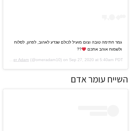
גמר חתימה טובה וצום מועיל לכולם שנדע לאהוב, לפרגן, לסלוח
ולשמוח אוהב אתכם
??
d by
Omer Adam
(@omeradam10) on
Sep 27, 2020 at 5:40am PDT
השייח עומר אדם