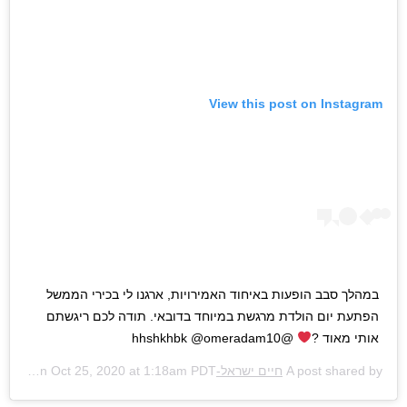
View this post on Instagram
במהלך סבב הופעות באיחוד האמירויות, ארגנו לי בכירי הממשל
הפתעת יום הולדת מרגשת במיוחד בדובאי. תודה לכם ריגשתם
אותי מאוד ?
@hhshkhbk @omeradam10
A post shared by
חיים ישראל-Haim Israel
Oct 25, 2020 at 1:18am PDT
(@haimisraelofficial) on