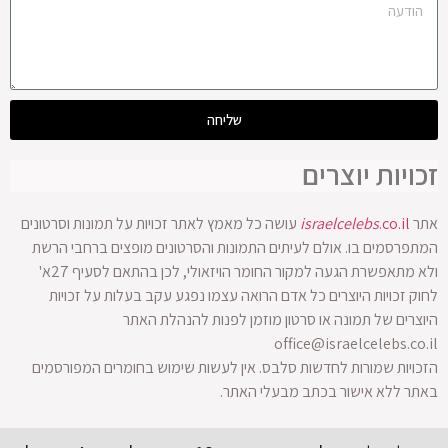
שליחה
זכויות יוצרים
אתר
.co.il
israelcelebs
עושה כל מאמץ לאתר זכויות על תמונות וסרטונים
המתפרסמים בו. אולם לעיתים התמונות והסרטונים מופצים ברחבי הרשת
ולא מתאפשרת הגעה למקור החומר הויזאולי, לכן בהתאם לסעיף 27א'
לחוק זכויות היוצרים כל אדם הרואה עצמו נפגע עקב בעלות על זכויות
היוצרים של תמונה או סרטון מוזמן לפנות להנהלת האתר
office@israelcelebs.co.il
הזכויות שמורות לחדשות סלבס. אין לעשות שימוש בחומרים המפורסמים
באתר ללא אישור בכתב מבעלי האתר.