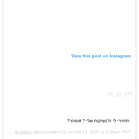
View this post on Instagram
תחזירי לי ת׳נשיקות שלי ? #ומהר?
d by
Omer Adam
(@omeradam10) on
Oct 13, 2020 at 2:30am PDT