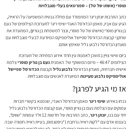
מוסרי (אשתו של טל) – ספורטאים בעלי מוגבלויות
כתב התרבות יונתן ריגר המתמודד עם מחלה גנטית המשפיעה על הראייה,
הגיע עם אביו, מאמן הכדורסל האגדי שימי ריגר לתערוכת הצילומים של נעם
בן גוריון מוסרי (אישתו של טל מוסרי, ונצר למשפחת בן גוריון), המתעדת את
שחקני קבוצת הכדורסל ספיישל אולימפיקס המיודעת לבעלי מוגבלויות עם
מועדון הכדורסל גלבוע גליל שאימץ אותם.
ביום שישי צויין במשכן לאמנות עין חרוד אירוע הפתיחה של תערוכת
הצילומים 46:47 – מיזם המשותף של: האמנית
נעם בן גוריון מוסרי
צלמת
אישית-חברתית, מועדון הכדורסל
גלבוע גליל
וקבוצת
הכדורסל ספיישל
אולימפיקס גלבוע מעיינות
המיועדת לאנשים עם מוגבלויות.
אז מי הגיע לפרגן?
נכחו באירוע
שימי ריגר
מאמן הכדורסל האגדי, שנמצא בקשרי חברות
עמוקים עם הצלמת נעם בן גוריון מוסרי, ועם קבוצת הכדורסל גלבוע גליל
יחד עם בנו,
יונתן ריגר
, כתב התרבות של חדשות 12 ויו"ר עמותת "שווים",
בעצמו אדם עם *לקות ראייה נרחבת (*ניסטגמוס, בעיית ראייה חמורה שבה
העצבים בשתי העיניים פגומים באופן לא הפיך. לא ניתן להוציא רישיון נהיגה