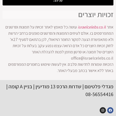
שליחה
זכויות יוצרים
אתר
.co.il
israelcelebs
עושה כל מאמץ לאתר זכויות על תמונות וסרטונים
המתפרסמים בו. אולם לעיתים התמונות והסרטונים מופצים ברחבי הרשת
ולא מתאפשרת הגעה למקור החומר הויזאולי, לכן בהתאם לסעיף 27א'
לחוק זכויות היוצרים כל אדם הרואה עצמו נפגע עקב בעלות על זכויות
היוצרים של תמונה או סרטון מוזמן לפנות להנהלת האתר
office@israelcelebs.co.il
הזכויות שמורות לחדשות סלבס. אין לעשות שימוש בחומרים המפורסמים
באתר ללא אישור בכתב מבעלי האתר.
מגדלי פלטינום | שדרות הרכס 13 מודיעין | בניין A קומה |
08-56554416