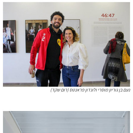
נעם בן גוריון מוסרי ולונדון פראנטס (רום שקד)