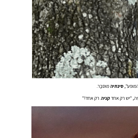
מופע",
סינתיה
מוּסבָּר.
פה, "יש רק אחד
קניה
. רק אחד!"