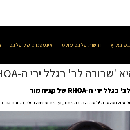
ס בארץ
חדשות סלבס עולמי
אינסטגרם של סלבס
צ
 לב' בגלל ירי ה-RHOA של קניה מור
ה-RHOA של קניה מור
של אטלנטה
עונה 16 עוררה הרבה שיחות, ועכשיו,
סינתיה ביילי
משתפת את מחש