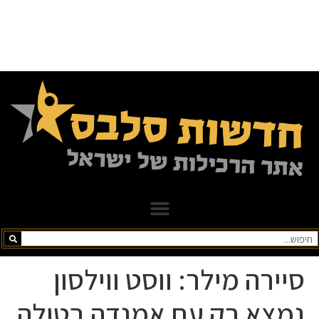
סיירה מילר: ווסט ווילסון
נמצא רק עם אמנדה בטולה