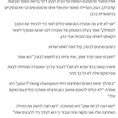
אודיו מסעיר מהמפגש המתוח של
הבית הקיץ
דלף ברשת מספר שבועות
קודם לכן. כעת, הטריילר מאשר שזו אולי אחת מהמפגשים הכי אינטנסיביים
בהיסטוריית ברבו.
“אני לא יודע מה אמנדה ו/או ווסט יכולים לומר כדי להחזיר את המצב
למסלולו,” אומר בעלה המנותק של אמנדה לפני שהוא מצטרף לשאר
הקאסט לשיחה עם המנחה אנדי כהן.
כשהם מגיעים לבמה, קייל פונה לווסט ישירות.
“חשבתי שאני מכיר אותך, אחי. והייתי בין לחשוש לבוגד,” הוא אומר.
סיארה עושה ברור שהיא לא תוכל לעבור על כך שאמנדה מתחילה לצאת
עם האקס שלה לא כל כך מהר.
“במהלך ששת השנים האחרונות הייתי your f*cking champion,” היא
אומרת. “לא יכולתי להאמין שאשב כאן מרוגזת שאת/ה מזדיין עם האקס
שלי.”
“הוא רוצה לבזות אותי,” היא ממשיכה. “הוא רוצה להשיג את המילה
האחרונה שלו. ואני מקווה שזה יעבוד. כי הוא לצידך כדי להכעיס אותי.”