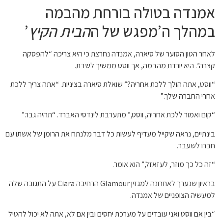
אמנדה בטולה בורחת מהבמה
במהלך ה’מפגש של ה
הבית הקיץ
’
לאחר הטון הסוער של סיארה, אמנדה נחרצת כי היא צריכה “להפסקה
קצרה”. היא יורדת מהבמה, אך ווסט ממשיך לשבת.
“ווסט, אתה הולך ללכת אחריה?” שואלת סיארה בציניות. “אתה צריך ללכת
אחרי החברה שלך.”
“קום ואמור ללכת אחריה, ווסט,” מתערבת לינדסי האברד. “תהיה גבר.”
בינתיים, נראה שקייל מעדיף לעשות כל דבר מלנתח את הרומן של אשתו עם
חברו לשעבר.
“זה כל כך מוזר, לעזאזל,” הוא אומר.
בראיון שנערך לאחרונה למגזין Glamour הרחיבה Ciara על התגובה שלה
למעשיה הצופניים של אמנדה.
“בין אם ווסט ואני עובדים על מערכת יחסים ובין אם לא, אתה לא יכול להטיל