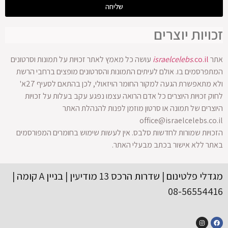
שליחה
זכויות יוצרים
אתר
.co.il
israelcelebs
עושה כל מאמץ לאתר זכויות על תמונות וסרטונים
המתפרסמים בו. אולם לעיתים התמונות והסרטונים מופצים ברחבי הרשת
ולא מתאפשרת הגעה למקור החומר הויזאולי, לכן בהתאם לסעיף 27א'
לחוק זכויות היוצרים כל אדם הרואה עצמו נפגע עקב בעלות על זכויות
היוצרים של תמונה או סרטון מוזמן לפנות להנהלת האתר
office@israelcelebs.co.il
הזכויות שמורות לחדשות סלבס. אין לעשות שימוש בחומרים המפורסמים
באתר ללא אישור בכתב מבעלי האתר.
מגדלי פלטינום | שדרות הרכס 13 מודיעין | בניין A קומה |
08-56554416