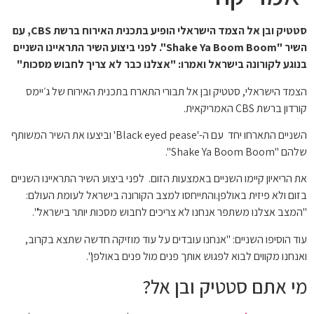
סטטיק ובן אל הצמד הישראלי הופיע בתכנית האירוח ברשת CBS, עם
השיר "Shake Ya Boom Boom". לפני ביצוע השיר התראיינו השניים
בנוגע לקורונה בישראל ואמרו: "אצלנו כבר לא צריך לחבוש מסכות"
הצמד הישראלי, סטטיק ובן אל תבורי התארח בתכנית האירוח של ג׳יימס
קורדון ברשת CBS האמריקאית.
השניים התארחו יחד עם ה-'Black eyed pease' וביצעו את השיר המשותף
שלהם "Shake Ya Boom Boom".
את הריאיון קיימו השניים באמצעות הזום. לפני ביצוע השיר התראיינו השניים
בזום ולא פיזית באולפן.והתייחסו למצב הקורונה בישראל לעומת העולם:
"המצב אצלנו משתפר אנחנו לא צריכים לחבוש מסכות יותר בישראל".
עוד הוסיפו השניים: "אנחנו עובדים על עוד מוזיקה חדשה שתצא בקרוב,
ואנחנו מקווים לבוא לפגוש אותך פנים מול פנים באולפן".
מי אתם סטטיק ובן אל?