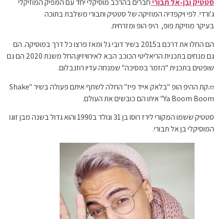
סטטיק ובן-אל תבורי
חברים בהרכב מוסיקלי יחד עם המפיק המוזיקלי
ג'ורדי. לפי ויקפדיה המוזיקה של סטטיק ותבורי משלבת בתוכה
בעיקר מוזיקת פופ, היפ הופ ומזרחית.
הם החלו את דרכם ב2015 בשיר דובי גל ומאז פרצו כל דרך במוסיקה. הם
גם מנחים בתכנית הריאליטי הכוכב הבא לאירוויזיון.החל משנת 2020 הם גם
שופטים בתכנית "הזמר במסיכה" שמנחה עדיו רוזנבלום.
קת ההיפ הופ "בלאק אייד פיז" החלה לשתף איתם פעולה בשיר "Shake
לה
Ya Boom Boom" איתו הם כובשים את העולם.
סטטיק ששמו המקורי לירז רוּסוֹ בן 31 ונולד ב1990 והוא גדול בשנה מבן זוגו
המוסיקלי בן אל תבורי.