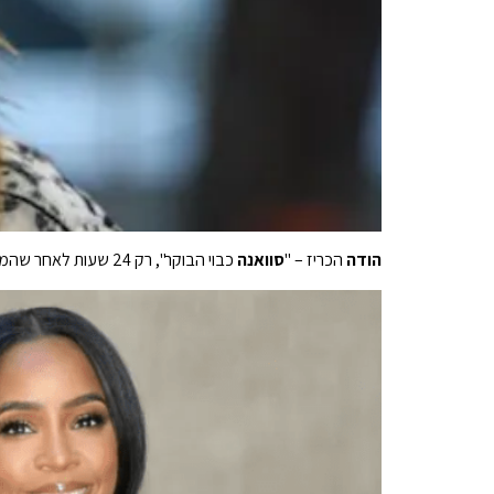
הודה
הכריז – "
סוואנה
כבוי הבוקר", רק 24 שעות לאחר שהמארחת ספגה תגובת נגד על ידי מעריצים שהאמינו שהיא חצתה גבול במהלך הראיון שלה עם