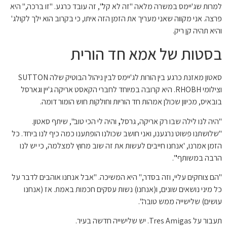
למרות שג'יימס במשרה מלאה "זה לא קל", זה עובד כרגע. "זו ברכה," היא
פרצה. אני מקווה שאני מעריך את הזמן הזה איתו, כי בקרוב הוא ילך לקולג'
והיא תהיה קן ריק.
בסטות של אמא חד הורית
סאטון מאזנת כרגע בין הורות לג'יימס לבין ניהול הבוטיק שלה SUTTON
וצילומי RHOBH. היא קרובה במיוחד לחברי הקאסט אריקה ג'יין וגארסל
בובאיס, מכיוון שכולן אמהות חד הוריות וחולקות חוש הומור דומה.
"היה לנו לילה שבו רק אריקה, גרסל
,
והיה לי הכי טוב", שיתף סאטון.
"שלושתנו פשוט נרגענו, ואני חושב שכולנו הופתענו כמה כיף לנו ביחד. כל
הזמן אמרנו, 'אנחנו חייבים לעשות את זה שוב מחוץ למצלמה, כי יש לנו
הרבה במשותף'".
"הם צוחקים עליי, וזה בסדר," היא המשיכה. "אבל אנחנו אוהבים לדבר על
כל מיני נושאים שונים, ו(אנחנו) נשות עסקים חכמות באמת. אז (אנחנו
עושים) שלישייה ממש טובה".
תעבור על Tres Amigas. יש שלישייה חדשה בעיר.