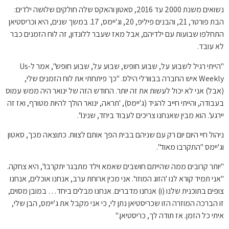
נשואים משנת 2000 עד 2016, סאטון והאקס שלה חולקים שלושה ילדים:
הבת פורטר, 21, והבנים פיליפ, 20, וג'יימס, 17. במשך שנים, היא וכריסטיאן
התחלפו שבועות עם ילדיהם, אבל מאז שעבר ללונדון, זה לוח הזמנים כבר
לא עובד.
"הייתי רגיל לשבוע על, שבוע חופש, שבוע על, שבוע חופש", אמר ל-Us
Weekly איש החברה בבוורלי הילס. "כך פיתחתי את לוח הזמנים שלי,
(אבל) אני לא יכול לעשות את זה יותר. החודש הזה של ינואר היה ממש עמוס
בעבודה, והייתי חייב להגיד (ג'יימס), 'תראה, ינואר הולך להיות מטורף, ואז זה
יירגע'. הוא מבין שאנחנו צריכים לעבוד ביחד, שנינו".
ניהול חיי היום יום רק עם שניהם בבית הפך אותם לצוות. כתוצאה מכך, סאטון
וג'יימס "התקרבו מאוד".
"יותר קרובים ממה שהייתם חושבים שאמא וילד מתבגר יתקרבו", היא צחקה.
"אני תמיד קורא לנו 'הזוג המוזר'. אני מכין ארוחת ערב, אנחנו אוכלים, אנחנו
צופים בתוכנית שלנו (ו) אנחנו מדברים. אנחנו מבלים ביחד… במובן מסוים,
זו הברכה המוזרה הזו שכריסטיאן נתן לי, כי אני מקבל את ג'יימס, הבן שלי,
איתי כל הזמן. אז תודה לך, כריסטיאן."