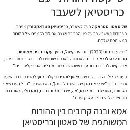
כריסטיאן לשעבר
של סאטון סטראקה
בעל לשעבר,
כריסטיאן סטראקה
זרק מפתח
בעבודות כאשר עבר על פני הבריכה ושינה את לוח הזמנים של ההורות
המשותפת שלהם.
"הוא עבר ביוני (2023), וזה היה קשה", הוסיף
עקרות בית אמיתיות
מבוורלי הילס
אמר כוכב לאחרונה. "אנחנו שותפים להורות טוב מאוד ביחד,
אבל קשה להורות ביחד עם מישהו שנמצא באנגליה ואני בקליפורניה."
בעוד שני ילדיה הגדולים של סאטון לומדים בקולג' מחוץ למדינה, בנה הצעיר
עדיין בתיכון. "יש לי את הבן שלי איתי כל הזמן", היא מוסיפה. "בכל פעם שאני
מסתובב, הוא שם… אני כמו, 'אה, יש ג'יימס'. ובינתיים, (זה) חלק מאוד גדול
מהחיים שלי שבו אני עסוק ועובד”.
אמא ובנה קרובים בין ההורות
המשותפת של סאטון וכריסטיאן