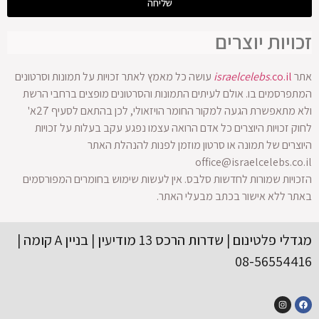
שליחה
זכויות יוצרים
אתר
.co.il
israelcelebs
עושה כל מאמץ לאתר זכויות על תמונות וסרטונים
המתפרסמים בו. אולם לעיתים התמונות והסרטונים מופצים ברחבי הרשת
ולא מתאפשרת הגעה למקור החומר הויזאולי, לכן בהתאם לסעיף 27א'
לחוק זכויות היוצרים כל אדם הרואה עצמו נפגע עקב בעלות על זכויות
היוצרים של תמונה או סרטון מוזמן לפנות להנהלת האתר
office@israelcelebs.co.il
הזכויות שמורות לחדשות סלבס. אין לעשות שימוש בחומרים המפורסמים
באתר ללא אישור בכתב מבעלי האתר.
מגדלי פלטינום | שדרות הרכס 13 מודיעין | בניין A קומה |
08-56554416