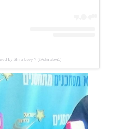
ared by Shira Levy ? (@shiralevi1)