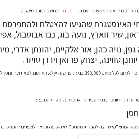
 הקרובים לראש הממשלה הינו בנו,
יוני בנט
הנחשב לכוכב טיקטוק.
מחי האינסטגרם שהגיעו להצטלם ולהתפרסם ה
ון, שיר זוארץ, נועה בוג, נבו אבוטבול, אפיק
ן, נויה כהן, אור אלקיים, יהונתן אדרי, מיה ד
יוחנן טווינה, יצחק פרזאן וירדן טויזר.
בנט אמר:"ביקשתי מהם להשתמש בהשפעה האדירה שלהם. כדי לגרום לכל אותם 390,000 בני
מודעות לחיסונים. ובנט הסביר לה ארוכות על מטרת המבצע.
חסן
פט המחץ "מי שרוצה להתחתן מתחסן". לוי הוסיפה וקראה לצעירים להתחסן כדי