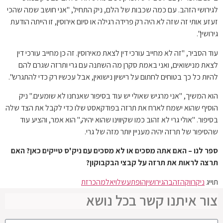
לגירושי הזהב. עם כמה שכבות של הלם, ניק התחיל, "אני חושב שמה שהכי
זעזע אותי זה שזה לא היה רק ​​פרידה רגילה או סיום אירוסין, זו הייתה הודעת
גירושין".
עוד הסביר, "זה לא מחייב עורכי דין לצאת מאירוסין. זה כן מחייב עורכי דין
לצאת מנישואים, ואני באמת סקרן מה השתנה עם גרי ותרזה שגרם להם
להיות כל כך בטוחים לחתום על רישיון נישואין, אבל עכשיו רק כדי להתגרש".
הוא המשיך, "אני מרגיש שאולי יש עוד בסיפור שאנחנו לא שומעים." ניק
הוסיף שהוא ישמח לארח את תרזה בפודקאסט שלו כדי לקבל את הצד שלה
בסיפור. "אולי גרי לא זהוב כמו שקיווינו שהוא יהיה," הוא אמר, והציע עוד
שהסיפור של תרזה יהיה מעניין יותר מזה של גרי.
ספר לנו – האם אתה מסכים או לא מסכים עם ניק'ס טייקים כאן? האם
תרצה לראות את תרזה על קבצי הבקבוקון?
תוייג
ניק
רווק
הזהב
הגירושין
הופתע
של
ויאל
מהכרזת
צור איתנו קשר בכל נושא