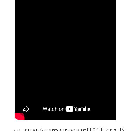
ב-15 באפריל, PEOPLE שיתפו קטעים מהשיחה שלהם עם ניק בנוגע