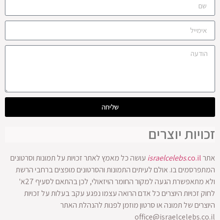
שליחה
זכויות יוצרים
אתר
.co.il
israelcelebs
עושה כל מאמץ לאתר זכויות על תמונות וסרטונים
המתפרסמים בו. אולם לעיתים התמונות והסרטונים מופצים ברחבי הרשת
ולא מתאפשרת הגעה למקור החומר הויזאולי, לכן בהתאם לסעיף 27א'
לחוק זכויות היוצרים כל אדם הרואה עצמו נפגע עקב בעלות על זכויות
היוצרים של תמונה או סרטון מוזמן לפנות להנהלת האתר
office@israelcelebs.co.il