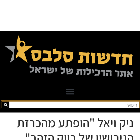
ניק ויאל "הופתע מהכרזת
הגירושין של רווק הזהב"