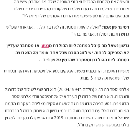
וחשפה את מלתחת הבגדים ואבזרי האופנה שלה. אני אוהבת שיש פה
אותנטיות. מצלמים פה רגעים שלמים שלקוחים מהחיים הפרטיים שלנו.
ומביאים אותם לסרטון שישקף את החיים האמתיים של רמי ושלי!"
רמי גרשון אמר
: "וואלה להיות דוגמנית זה לא דבר קל….. אני אחרי סופ"ש
גדוש חגיגות יומולדת ואני עוד בהיי ".
גרשון נשאל מה קיבל במתנה ליום ההולדת מ
נטע
. אז מסתבר שעדיין
לא הספיקה לבחור. יש לזוג הסכם שכל אחד אומר מה הוא רוצה
כמתנה ליום ההולדת ומסתבר שהזמין טלפון נייד ..
אושיות האופנה, הדוגמנית ואשת העסקים נטע אלחימסטר. היא הפרזנטורית
של רשת אירוקה מזה 5 עונות.
אלחמיסטר בת ה27 (נולדה ב20.04.1994) היא דור שני לשילוב של כדורגל
ודוגמנות. היא בתם של כדורגלן העבר אייל אלחמיסטר וורדי אלחמיסטר
הדוגמנית. נטע הפכה מדוגמנית גם לאשת עסקים מצליחה בעקבות הקמת
המותג "בננהוט" עם חברתה נועה בני.רמי גרשון הוא שחקן כדורגל בנבחרת
ישראל ובמכבי חיפה. השניים התחתנו ב2019 וגם הספיקו לדגמן יחד למגזין
בלגי בעת שגרשון שיחק בחו"ל.