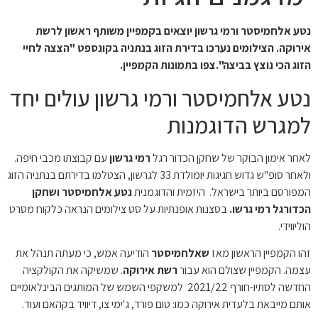
נטע אלחמיסטר ורמי גרשון יוצאים בקמפיין משותף ראשון לרשת
אירוקה.
הצילומים נערכו בדירת הזוג בנתניה
בקונספט "הצצה לחיי
הזוג הכי נוצץ בביצה".צפו בתמונות הקמפיין.
נטע אלחמיסטר ורמי גרשון עולים יחד
למגרש הדוגמנות
לאחר אימון הבוקר של שחקן הכדור רגל
רמי גרשון
עם קבוצתו מכבי חיפה.
ולאחר סופ"ש גדוש חגיגות יומולדת 33 לגרשון, הצטלמו בדירתם בנתניה הזוג
המפורסם ביותר בישראל. היזמית והדוגמנית
נטע אלחמיסטר ושחקן
הכדורגל רמי גרשו.
בסצנות אופנתיות על סט צילומים הנראה כלקוח מסרט
הוליווידי.
זהו הקמפיין הראשון מאז
שאלחמיסטר
הודיעה אמש, כי מעתה תנהל את
עצמה. הקמפיין שצולם הוא עבור
רשת אירוקה
. שמשיקה את הקולקציה
החדשה לסתיו-חורף 2021/22 למשקפי השמש של המותגים הבינלאומיים
אותם מייבאת בלעדית אירוקה כמו: טום פורד, ג'ימי צו, דיוויד בקהאם ועוד.