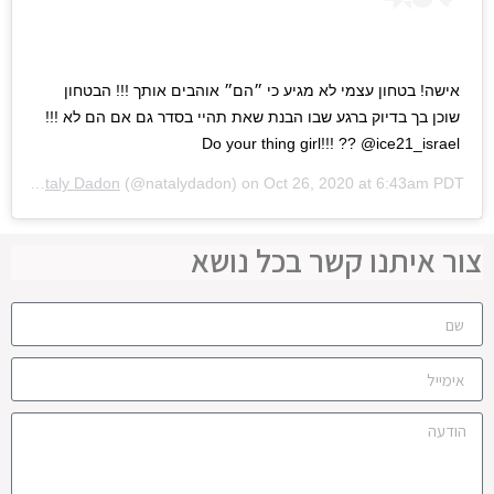
אישה! בטחון עצמי לא מגיע כי ״הם״ אוהבים אותך !!! הבטחון
שוכן בך בדיוק ברגע שבו הבנת שאת תהיי בסדר גם אם הם לא !!!
Do your thing girl!!! ?? @ice21_israel
d by
Nataly Dadon
(@natalydadon) on
Oct 26, 2020 at 6:43am PDT
צור איתנו קשר בכל נושא