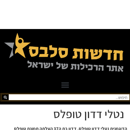
נטלי דדון טופלס
הדוגמנית נטלי דדון טופלס. דדון בת ה37 העלתה תמונת טופלס