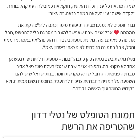
שמקדמת את כל עניין זכויות האישה, דווקא את כמובילה דעת קהל בוחרת
״לקדם אישה״ ע״י העלאת תמונה כזאת. זה עצוב".
גם התומכים לא נמנעו מביקורת. יפעת מימרן כתבה לה:"
צודקת ואת
מהממת
אבל אני חושבת שאפשר להעביר מסר גם בלי להתפשט ,חבל
את יפה כשאת צנועה". גולשת נוספת בשם רוית הוסיפה:"
את באמת מהממת
והכל, אבל בתמונה הנוכחית לא מצאתי ביטחון עצמי".
ואילו גולשת בשם נטליה כהן כתבה:"
ובנות – מספיקות להיות יפות נפש אף
אחד לא מקנא בה. נהפוכו- אני חושבת שנטלי בעלת פוטנציאל אדיר
מבחינה פנימית. רק חבל שהיא מקדשת חומר. בנות ישראל שיש להם
השפעה על המדיה החברתית צריכות להתעסק בחוכמת נשים אמיתית. ולא
בקידוש החומר וגוף האישה. נקודה!".
תמונת הטופלס של נטלי דדון
שהטריפה את הרשת