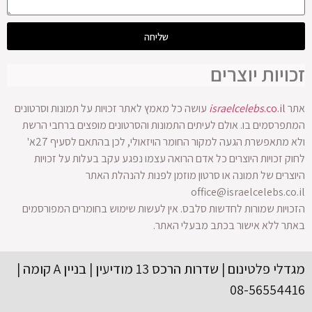
שליחה
זכויות יוצרים
אתר
.co.il
israelcelebs
עושה כל מאמץ לאתר זכויות על תמונות וסרטונים
המתפרסמים בו. אולם לעיתים התמונות והסרטונים מופצים ברחבי הרשת
ולא מתאפשרת הגעה למקור החומר הויזאולי, לכן בהתאם לסעיף 27א'
לחוק זכויות היוצרים כל אדם הרואה עצמו נפגע עקב בעלות על זכויות
היוצרים של תמונה או סרטון מוזמן לפנות להנהלת האתר
office@israelcelebs.co.il
הזכויות שמורות לחדשות סלבס. אין לעשות שימוש בחומרים המפורסמים
באתר ללא אישור בכתב מבעלי האתר.
מגדלי פלטינום | שדרות הרכס 13 מודיעין | בניין A קומה |
08-56554416