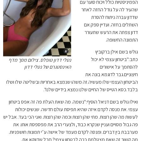
הפמיניסטיות כולל ויכוח סוער עם
שהעיר לה על גודל החזה לאחר
שדדון עברה ניתוח להסרת
השתלים בחזה. ועדיין ספק אם
דדון צפתה את הרעש שתעורר
התמונה החשופה.
גולש בשם אילן ברקוביץ
כתב:"
ביטחון עצמי לא יכול
נטלי דדון טופלס. צילום מסך מדף
האינסטגרם של נטלי דדון
להסתמך על אישורים
חיצוניים.גבר לדוגמא בונה את
הביטחון העצמי שלו מעשיה.זה משהו שנמצא באחריות ובשליטה שלו ושלו
בלבד.כסא הטייס של החיים שלנו נמצא בידיים שלנו".
ואילו גולש בשם דניאל הוסיף:"
נשמה. מה שאת העלת פה זה אפס ביטחון
עצמי. את מנסה לקדם איזה שהיא תפיסת עולם חדשה. שנשים יכולות
לעשות מה שהן רוצות. מתי שהן רוצות וכמה שהן רוצות. ואני הכי בעד. אבל יש
פה גבול מסויים ועניין שנקרא כבוד, ולצערי הרב את מפספסת אותו. את
מערבבת בין דברים. ומנסה לקדם מעמד של אישה ע״י תמונות חושפניות.
מה קשור זה שאת מצטלמת ככה לבטחון עצמי? חבל שדווקא את,