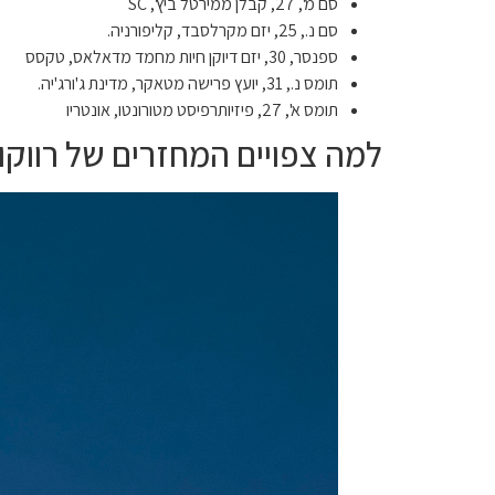
סם מ', 27, קבלן ממירטל ביץ', SC
סם נ., 25, יזם מקרלסבד, קליפורניה.
ספנסר, 30, יזם דיוקן חיות מחמד מדאלאס, טקסס
תומס נ., 31, יועץ פרישה מטאקר, מדינת ג'ורג'יה.
תומס א', 27, פיזיותרפיסט מטורונטו, אונטריו
למה צפויים המחזרים של רווקות ע