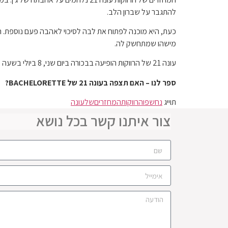
להתגבר על שברון הלב.
כעת, היא מוכנה לפתוח את לבה לסיכוי לאהבה פעם נוספת. הא
מישהו שמתחשק לה.
עונה 21 של הרווקות הופיעה בבכורה ביום שני, 8 ביולי בשעה 20:00 ET ב-ABC, ומשדרת למחרת בהולו.
ספר לנו – האם תצפה בעונה 21 של BACHELORETTE?
תוייג
נחשפו
הרווקות
המחזרים
של
עונה
צור איתנו קשר בכל נושא