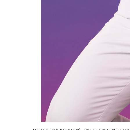
 בעונה 28 של הרווק, אבל הודחה בשבוע השביעי. ג'ן אמרה שהיא התאהבה בראש, ג'ואי גרציאדיי, אבל עבדה כדי