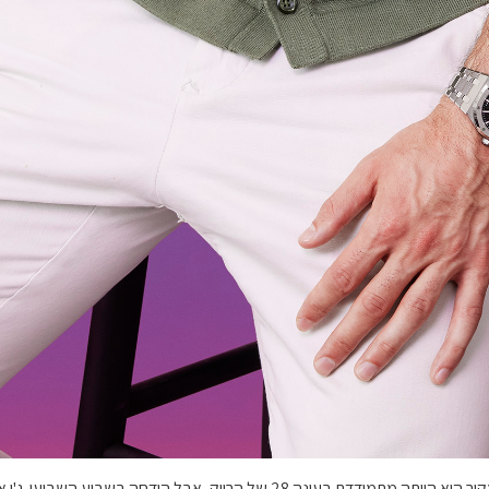
המחזרים של הרווקות עונה 21 נלחמים על אהבתה של ג'ן. במקור היא הייתה מתמודדת