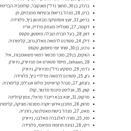
ברנדן, בן 30, מתווך נדל"ן מוונקובר, קולומביה הבריטית
ברט, 28, מנהל בריאות ובטיחות ממנהיים, פן.
בריאן, 33, יועץ אסתטיקה מבוינטון ביץ', פלורידה.
דקוטה, 27, סומלייה מעמק פרדייז, אריז.
דווין, 28, בעל חברת הובלה מיוסטון, טקסס
דילן, 24, סטודנט לרפואה מאלק גרוב, קליפורניה.
גרנט, בן 30, סוחר יומי מיוסטון, טקסס
האקים, בן 29, מוכר מכשור רפואי משאומבורג, איל.
Jahaan, 28, מייסד סטארט-אפ מניו יורק, ניו יורק
ג'רמי, 29, משקיע נדל"ן מניו יורק, ניו יורק
ג'ון, 25, סטודנט לרפואה מדלריי ביץ', פלורידה.
ג'ונתון, 27, מנהל קריאייטיב מלוס אנג'לס, קליפורניה.
קווין, 35, אנליסט פיננסי מדנוור, קולו.
מרקוס, 31, יוצא צבא ריינג'ר מראלי, צפון קרוליינה
מרווין, 28, מתכנן אירועי יוקרה מסנטה מוניקה, קליפורניה.
מאט, 27, מנהל ביטוח מאטלנטה, ג'ורג'יה.
מוז, 25, מורה לאלגברה מאלבני, ניו יורק
ריקי, 28, נציגת תרופות ממיאמי, פלורידה.