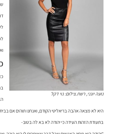
שה
דו
לק
למ
וא
כ
כא
בר
נועה יונני, רשת.צילום: נוי דקל
הא
היא לא מצאה אהבה בריאליטי הקודם, ואנחנו תוהים אם בבית
בתעודת הזהות העידה כי יהודה לא בא לה בטוב-
"יהודה הוא מסוג האנשים שכל דבר שאומרים לו הוא בוכה. יאל