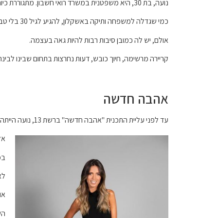
נועה, בת 30, היא משפטנית במשרד רואי חשבון. מתגוררת כיום בגבעתיים ואשקלונית במקור וללא ספק גם בנפש.
כמי שגדלה למשפחה ותיקה באשקלון, להגיע לגיל 30 בלי טבעת זה לא דבר מובן מאליו.
אולם, יש לה כמובן סיבות רבות להיות גאה בעצמה.
קריירה מרשימה, חיוך כובש, דעות נחרצות בתחום שבינו לבינ
אהבה חדשה
עד לפני עליית התכנית "אהבה חדשה" ברשת 13, נועה הייתה אנונימית לחלוטין.
אל
במס
לא
או
הש