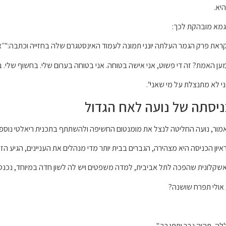
יא.
גמא מובהקת לכך:
ראת פרק הגמר העלתה יונני תמונה לעמוד האינסטגרם שלה בחזייה וכתבה:"״
ען האמת? זה די פשוט, אני אישה בטוחה. אני בטוחה בערום שלי. בחשוף שלי. ב
ני לא מתנצלת על מי שאני".
ניסתה של נועה לאח הגדול
מור, נועה החליטה לנצל את מומנטום החשיפה ולהשתתף בתכנית ריאלטי נוספת
איון הכניסה היא מצהירה, הגברים בבית יותר מדי מנהלים את העניינים, הגיע 
שקלונית שהפכה לתל אביבית, למדה משפטים ויש לה לשון חדה במיוחד, נכנס
 אולי תפרח שושנה?
לה, תהיה גבר ותתגבר."