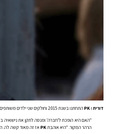
דורית
ו
PK
התחתנו בשנת 2015 וחולקים שני ילדים משותפים, הבן, ג'אגר, 10, ובת בת ה-8, פיניקס.
"האם היא הופכת ל'חברה' ומנסה לתקן את נישואיה
הרהר המקור. "היא אוהבת
PK
אז זה מאוד קשה לה. הי