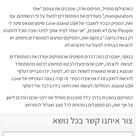
כשהצילום מתחיל, מפיקים שדה, שמכנים את עצמם “the
manipulators,” מעודדים את המתמודדים לפעול על פי רגשותיהם. עם
זאת, המפיק הבכיר לשעבר של
Love Island USA
סיימון תומאס סיפר ל-
People שהם לא חושבים, “אני עומד לצייר אותך לפינה שבה תוכל להתנהג
רק בצורה גרועה.” במקום זאת, המפיקים מציעים למתמודדים פיתויים. יש
להם את הבחירה לפעול על פיהם או לא.
בנוסף, ישנם רק כמה דברים מסוימים שהמפיקים יעודדו את המתמודדים
לעשות. לדוגמה, ייתכן שהם יפעלו לבקש ממישהו לבקש מהמתמודד
שנמצא בזוגיות מאושרת לשוחח. הם לא, למשל, ידרו מברייס דטלוֹף
להראות לזאק ג'ורג'יו את איברו המיני. זה קרה בעונה הנוכחית של
Love
Island USA
. ההחלטה לעשות זאת הייתה בידיו בלבד של דטלוֹף.
המפיקים בתוכנית בדרך כלל מתכננים מסלול יומי לפני שהם הולכים לישון.
על אף זאת, הם מסתגלים במהירות לכל מצב שעלול להתרחש.
צור איתנו קשר בכל נושא