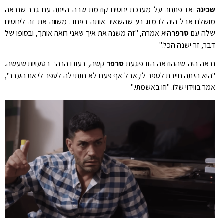
ינה
ואז פתחה על מערכת יחסים קודמת שבה הייתה עם גבר שנראה
שלם אבל היה לו מזג רע שהשאיר אותה בפחד. משווה את זה ליחסים
ה עם
סרפר
היא אמרה, "זה משנה את איך שאני רואה אותך, ובסופו של
ר, זה ישנה הכל."
אה היה שההודאה הזו פוגעת
סרפר
קשה, בעודו הרהר בטעויות שעשה.
יא הייתה חייבת לספר לי, אבל אף פעם לא נתתי לה לספר לי את העבר",
ר בווידוי שלו. "וזו באשמתי."