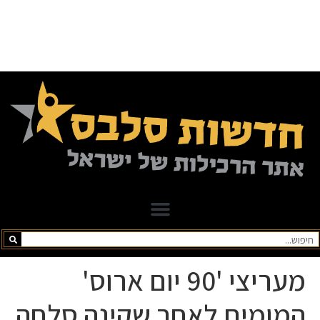
מעריצי '90 יום ארוס'
המומים לאחר שקינה סלחה