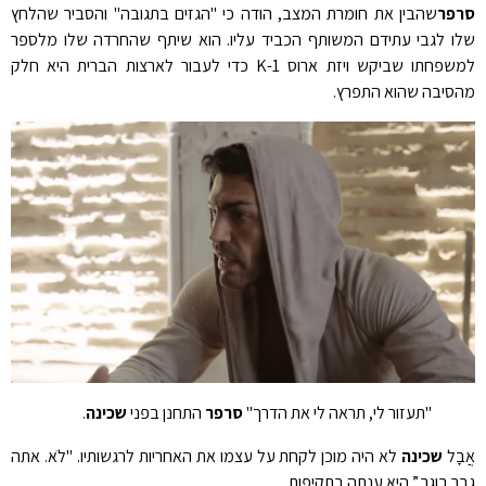
פר
שהבין את חומרת המצב, הודה כי "הגזים בתגובה" והסביר שהלחץ
ו לגבי עתידם המשותף הכביד עליו. הוא שיתף שהחרדה שלו מלספר
למשפחתו שביקש ויזת ארוס K-1 כדי לעבור לארצות הברית היא חלק
סיבה שהוא התפרץ.
"תעזור לי, תראה לי את הדרך"
סרפר
התחנן בפני
שכינה
.
בָל
שכינה
לא היה מוכן לקחת על עצמו את האחריות לרגשותיו. "לֹא. אתה
ר בוגר,” היא ענתה בתקיפות.