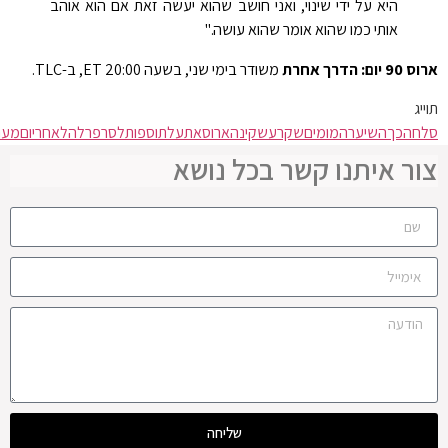
היא על ידי שינוי, ואני חושב שהוא יעשה זאת אם הוא אוהב
אותי כמו שהוא אומר שהוא עושה."
 יום: הדרך אחרת
משודר בימי שני, בשעה 20:00 ET, ב-TLC.
יג
חה
כך
השיער
המומים
שקרע
שקינה
ארוס
את
על
תוספות
לסרפר
לה
לאחר
יום
מעריצי
ור איתנו קשר בכל נושא
שליחה