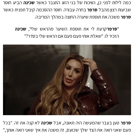
ה לילות לפני כן, הוויכוח של בני הזוג התגבר כאשר
שכינה
הביע חוסר
יעות רצון מהבל
סרפר
בחרה עבורה. חוסר ההסכמה קיבל תפנית כאשר
פר
משכה את תוספת שיערה החוצה במהלך המריבה.
"
סרפר
קרעת לי את תוספת השיער מהראש שלי",
שכינה
הזכיר לו. "שאלת אותי פעם פעם אם הראש שלי בסדר?"
פר
טען בעבר שהמעשה היה תאונה, אבל
שכינה
לא קנה את זה. "בכל
ם שאני רואה את הצד שלך שכועס, זה משנה את איך שאני רואה אותך,"