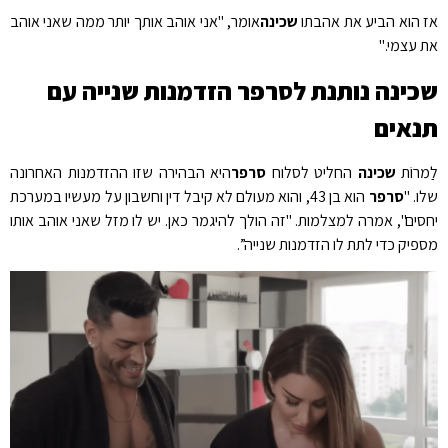
 הוא הביע את אהבתו
שכינה
אומר, "אני אוהב אותך יותר ממה שאני אוהב
 עצמי."
כינה נותנת לסרפר הזדמנות שנייה עם
נאים
מרוֹת
שכינה
החליט לסלוח
סרפר
היא הבהירה שזו ההזדמנות האחרונה
ו. "
סרפר
הוא בן 43, והוא מעולם לא קיבל דין וחשבון על מעשיו במערכת
סים", אמרה למצלמות. "זה הולך להיגמר כאן. יש לו מזל שאני אוהב אותו
פיק כדי לתת לו הזדמנות שנייה”.