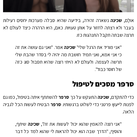
ּלָם,
שכינה
נשארה זהירה, בידיעה שהיא סבלה מערכות יחסים רעילות
בר ולא רצתה לחזור על אותן טעויות. כאם, היא הרהרה כיצד לעולם לא
צה שבתה תקבל התנהגות כזו.
"אני מוריד את הרגל שלי"
שכינה
אמר. "ואני גם עושה את זה
כי אני אמא, ואני תמיד חושבת מה יהיה לי בסדר שהבת שלי
תרשה לעצמה. ולעולם לא הייתי רוצה שהיא תסבול סוג כזה
של חוסר כבוד".
רפר מסכים לטיפול
י להתקדם,
שכינה
התעקש על כך
סרפר
להשתתף איתה בטיפול, כמו גם
נות לייעוץ פרטני כדי לשלוט ברגשותיו.
סרפר
הבטיח לעשות הכל לגביה
אה.
"אני רוצה להאמין שהוא יכול לעשות את זה",
שכינה
שיתף,
והוסיף, "הדרך שבה הוא יכול להראות לי שהוא למד כל דבר