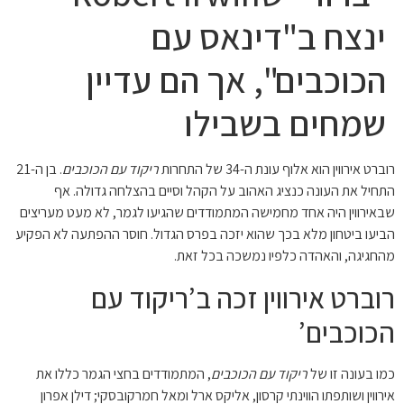
ינצח ב"דינאס עם
הכוכבים", אך הם עדיין
שמחים בשבילו
רוברט אירווין הוא אלוף עונת ה-34 של התחרות
ריקוד עם הכוכבים
. בן ה-21
התחיל את העונה כנציג האהוב על הקהל וסיים בהצלחה גדולה. אף
שבאירווין היה אחד מחמישה המתמודדים שהגיעו לגמר, לא מעט מעריצים
הביעו ביטחון מלא בכך שהוא יזכה בפרס הגדול. חוסר ההפתעה לא הפקיע
מהחגיגה, והאהדה כלפיו נמשכה בכל זאת.
רוברט אירווין זכה ב’ריקוד עם
הכוכבים’
כמו בעונה זו של
ריקוד עם הכוכבים
, המתמודדים בחצי הגמר כללו את
אירווין ושותפתו הווינתי קרסון, אליקס ארל ומאל חמרקובסקי; דילן אפרון