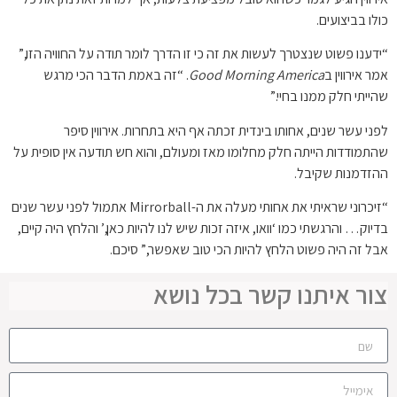
כולו בביצועים.
“ידענו פשוט שנצטרך לעשות את זה כי זו הדרך לומר תודה על החוויה הזו,”
אמר אירווין ב
Good Morning America
. “זה באמת הדבר הכי מרגש
שהייתי חלק ממנו בחיי.”
לפני עשר שנים, אחותו בינדית זכתה אף היא בתחרות. אירווין סיפר
שהתמודדות הייתה חלק מחלומו מאז ומעולם, והוא חש תודעה אין סופית על
ההזדמנות שקיבל.
“זיכרוני שראיתי את אחותי מעלה את ה-Mirrorball אתמול לפני עשר שנים
בדיוק… והרגשתי כמו ‘וואו, איזה זכות שיש לנו להיות כאן,’ והלחץ היה קיים,
אבל זה היה פשוט הלחץ להיות הכי טוב שאפשר,” סיכם.
צור איתנו קשר בכל נושא