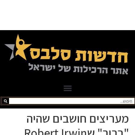
מעריצים חושבים שהיה
"ברור" שRobert Irwin