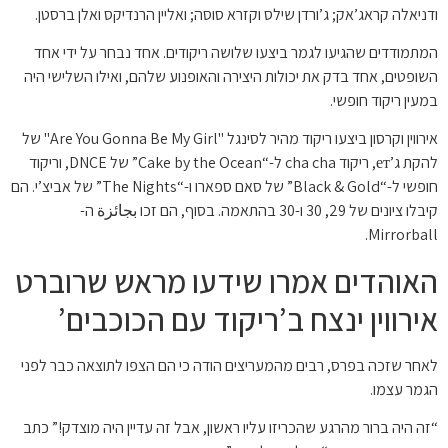
ודניאלה קראג’אק; ג’ורדן שילס וקזרא סוסה; ואליין הרנדיקס ואלן ברסטן.
המתמודדים שהגיעו לגמר ביצעו שלושה ריקודים. אחד נבחר על ידי אחד
השופטים, אחד בדק את יכולות היצירה והאופנוע שלהם, ואילו השלישי היה
במעין ריקוד חופשי.
אירווין וקרסון ביצעו ריקוד מהיר לסינגל "Are You Gonna Be My Girl" של
להקת ג’ет, ריקוד cha cha ל-“Cake by the Ocean” של DNCE, וריקוד
חופשי ל-“Black & Gold” של סאם ספארו ו-“The Nights” של אביצ’י. הם
קיבלו ציונים של 29, 30 ו-30 בהתאמה. בסוף, הם זכו بجائزة ה-
Mirrorball.
האוהדים אמרו שידעו מראש שרוברט
אירווין ינצח ב’ריקוד עם הכוכבים’
לאחר שזכה בפרס, רבים מהמעריצים הודה כי הם הצפו לתוצאה כבר לפני
הגמר עצמו.
“זה היה ברור מהרגע שהכריזו עליו ראשון, אבל זה עדיין היה מוצדק!” כתב