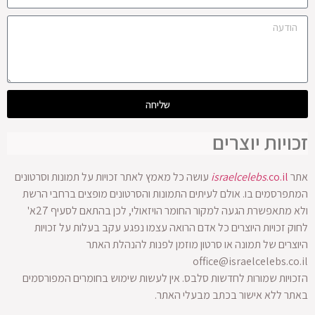
שליחה
זכויות יוצרים
אתר
.co.il
israelcelebs
עושה כל מאמץ לאתר זכויות על תמונות וסרטונים
המתפרסמים בו. אולם לעיתים התמונות והסרטונים מופצים ברחבי הרשת
ולא מתאפשרת הגעה למקור החומר הויזאולי, לכן בהתאם לסעיף 27א'
לחוק זכויות היוצרים כל אדם הרואה עצמו נפגע עקב בעלות על זכויות
היוצרים של תמונה או סרטון מוזמן לפנות להנהלת האתר
office@israelcelebs.co.il
הזכויות שמורות לחדשות סלבס. אין לעשות שימוש בחומרים המפורסמים
באתר ללא אישור בכתב מבעלי האתר.