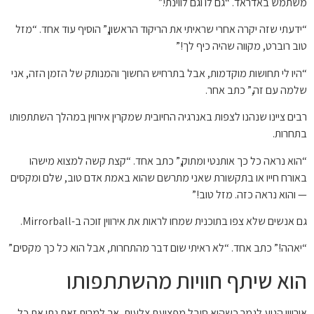
משתמש באדראד. “גם לו וגם לווינתי.”
“ידעתי שזה יקרה אחרי שראיתי את הריקוד הראשון,” הוסיף עוד אחד. “מזל
טוב רוברט, מקווה שהיה כיף לך!”
“היו לי תחושות מוקדמות, אבל בתרחיש החשוך והמנותק של הזמן הזה, אני
שלמה עם זה,” כתב אחר.
רבים ציינו שנהנו לצפות באנרגיה החיובית שמקרין אירווין במהלך השתתפותו
בתחרות.
“הוא נראה כל כך אותנטי ומתוק,” כתב אחד. “קצת קשה למצוא מישהו
באורח חייו או בתקשורת שאני מתרשם שהוא באמת אדם טוב, שלם ומקסים
— והוא נראה כזה. מזל טוב!”
גם אנשים שלא צפו בתוכנית שמחו לראות את אירווין זוכה ב-Mirrorball.
“יאהה!” כתב אחד. “לא ראיתי שום דבר מהתחרות, אבל הוא כל כך מקסים.”
הוא שיתף חוויות מהשתתפותו
אירווין הגיע לגמר כשהוא סובל מפציעת צלעות, אך למרות זאת נתן את כל