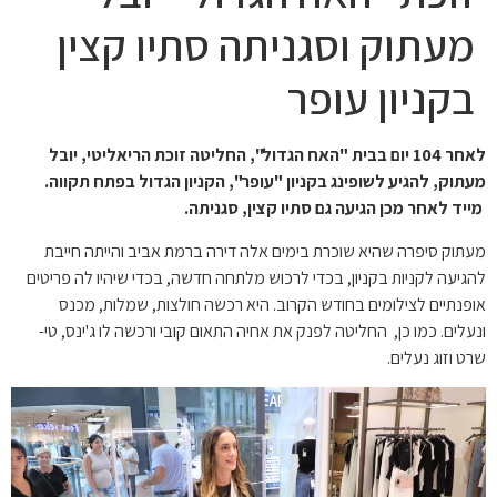
עתוק וסגניתה סתיו קצין
קניון עופר
לאחר 104 יום בבית "האח הגדול", החליטה זוכת הריאליטי, יובל
ק, להגיע לשופינג בקניון "עופר", הקניון הגדול בפתח תקווה.
 לאחר מכן הגיעה גם סתיו קצין, סגניתה.
ק סיפרה שהיא שוכרת בימים אלה דירה ברמת אביב והייתה חייבת
עה לקניות בקניון, בכדי לרכוש מלתחה חדשה, בכדי שיהיו לה פריטים
תיים לצילומים בחודש הקרוב. היא רכשה חולצות, שמלות, מכנס
ים. כמו כן, החליטה לפנק את אחיה התאום קובי ורכשה לו ג'ינס, טי-
וזוג נעלים.