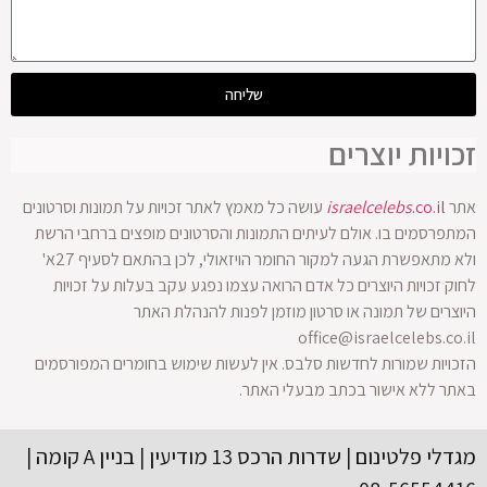
שליחה
ויות יוצרים
.co.il
israelcelebs
עושה כל מאמץ לאתר זכויות על תמונות וסרטונים
רסמים בו. אולם לעיתים התמונות והסרטונים מופצים ברחבי הרשת
ולא מתאפשרת הגעה למקור החומר הויזאולי, לכן בהתאם לסעיף 27א'
 זכויות היוצרים כל אדם הרואה עצמו נפגע עקב בעלות על זכויות
רים של תמונה או סרטון מוזמן לפנות להנהלת האתר
office@israelcelebs.c
יות שמורות לחדשות סלבס. אין לעשות שימוש בחומרים המפורסמים
ר ללא אישור בכתב מבעלי האתר.
מגדלי פלטינום | שדרות הרכס 13 מודיעין | בניין A קומה |