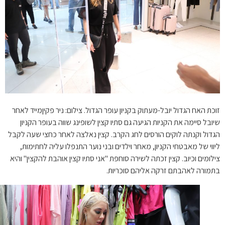
 האח הגדול יובל-מעתוק בקניון עופר הגדול. צילום: ניר פקיןמייד לאחר
ל סיימה את הקניות הגיעה גם סתיו קצין לשופינג שווה בעופר הקניון
ל וקנתה לוקים הורסים לחג הקרב. קצין נאלצה לאחר כחצי שעה לקבל
י של מאבטחי הקניון, מאחר וילדים ובני נוער התנפלו עליה לחתימות,
מים וכיוב. קצין זכתה לשירה סוחפת "אני סתיו קצין אוהבת להקצין" והיא
ורה לאהבתם זרקה אליהם סוכריות.