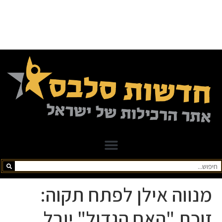
נווה אילן לפתח תקוה:
וכת "האח הגדול" יובל