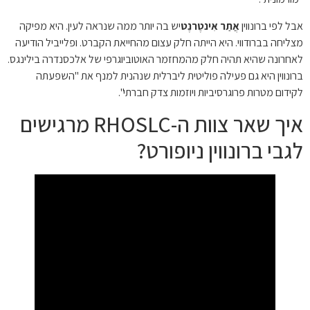
אבל לפי ברונווין
אֲתַר אִינטֶרנֶט
יש בה יותר ממה שנראה לעין. היא מפיקה
מצליחה בברודווי. היא הייתה חלק עצום מהחייאת הקברט. ופלייביל הודיעה
לאחרונה שהיא תהיה חלק מהמחזמר האוטוביוגרפי של אלכסנדרה בילינגס.
ברונווין היא גם פעילה פוליטית ליברלית שנהנית למנף את "השפעתה
לקידום מטרות פרוגרסיביות ויוזמות צדק חברתי".
איך שאר צוות ה-RHOSLC מרגישים
לגבי ברונווין ניופורט?