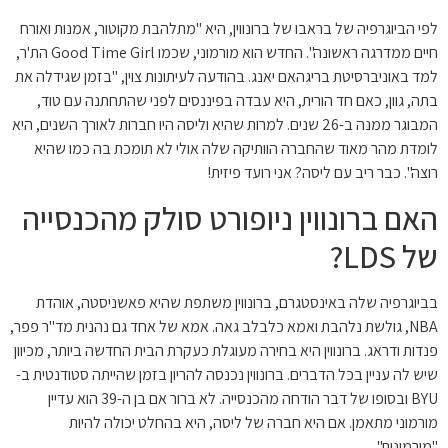
לפי הביוגרפיה של בראבו של ברונווין, היא "מתלהבת מקוטור, אמנות ואורח
חיים ממדרגה ראשונה". החדש הוא מורמוני, שכמו Good Time Girl הת'ר,
למד באוניברסיטת בריגהאם יאנג. בהודעה לעיתונות צוין, "בזמן שגידלה את
בתה, גוון, כאם חד הורית, היא עבדה בפיננסים לפני שהתחתנה עם טוד,
המבוגר ממנה ב-26 שנים. למרות שהיא וליסה היו חברות לאורך השנים, היא
לומדת מהר מאוד שהחברה הוותיקה שלה אולי לא תומכת בה כמו שהיא
רוצה". כבר ריב עם ליסה? אני רועד פיזית!
האם ברונווין ניופורט סולק מהכנסייה
של LDS?
בביוגרפיה שלה באינסטגרם, ברונווין משתפת שהיא פאשניסטה, אוהדת
NBA, גולשת נלהבת ואמא כלבלב גאה. אמא של אחד גם נהנית מד"ר פפר,
פנדות ודראג. ברונווין היא בחירה מעוגלת כעקרת הבית החדשה ביותר, מכיוון
שיש לה עניין בכל הדברים. ברונווין נכנסה להריון בזמן שהייתה סטודנטית ב-
BYU ובסופו של דבר הודחה מהכנסייה. לא ברור אם בן ה-39 הוא עדיין
מורמוני מתאמן. אם היא חברה של ליסה, היא בהחלט יכולה להיות
"מורמונית".