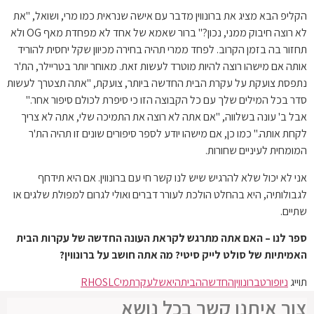
הקליפ הבא מציג את ברונווין מדבר עם אישה שנראית כמו מרי, ושואל, "את
לא רוצה חיבוק ממני, נכון?" ברור שאמא של אחד לא מפחדת מאף OG ולא
תחזור בה בזמן הקרוב. לפחד ממרי תהיה בחירה מכיוון שקל יחסית להוריד
אותה אם מישהו רוצה להיות מוטרד לעשות זאת. מאוחר יותר בטריילר, הת'ר
נתפסת צועקת על עקרת הבית החדשה ביותר, צועקת, "אתה תצטרך לעשות
סדר בכל המילים שלך עם כל הקבוצה הזו כי סיפרת לכולם סיפור אחר."
אבל ב' עונה בשלווה, "אם אתה לא רוצה את התמיכה שלי, אתה לא צריך
לקחת אותה." כמו כן, אם מישהו יודע לספר סיפורים שונים זו תהיה הת'ר
המומחית לעיניים שחורות.
אני לא יכול שלא להרגיש שיש לנו קשר חי עם ברונווין. אם היא תידחף
לגבולותיה, היא בהחלט הולכת לעורר דברים ואולי לגרום למפולת שלגים או
שתיים.
ספר לנו – האם אתה מתרגש לקראת העונה החדשה של עקרות הבית
האמיתיות של סולט לייק סיטי? מה אתה חושב על ברונווין?
תוייג
ניופורט
ברונווין
החדשה
הבית
היא
של
עקרת
מי
RHOSLC
צור איתנו קשר בכל נושא