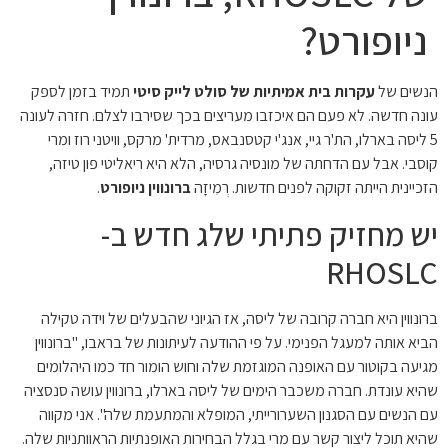
ניופורט?
הנשים של
עקרות בית אמיתיות של סולט לייק סיטי
תמיד בזמן לספק
עונה חדשה. לא פעם הם איכזבו מעריצים בכך שסירבו לצלם. חזרה לעונה
5 ליסה בארלו, הת'ר גיי, אנג'י קטסנבאס, מרדית' מרקס, וויטני רוז ומרי
קוסבי. אבל עם הדחתה של מונסיה גרסיה, הלא היא ריאליטי פון טיזה,
הזכיינית הייתה זקוקה לפנים חדשות. רְמִיזָה
ברונווין ניופורט
.
יש מחזיק פתיתי שלג חדש ב-
RHOSLC
ברונווין היא חברה קרובה של ליסה, אז הגיוני שהבעלים של וידה טקילה
הביא אותה למעגל הפנימי. על פי ההודעה לעיתונות של בראבו, "ברונווין
מגיעה בקוטור עם האופנה המוגזמת שלה וחוש הומור חד כמו היהלומים
שהיא עונדת. חברה משכבר הימים של ליסה בארלו, ברונווין עושה סנסציה
עם הנשים עם הסגנון השערורייתי, המופלא והמתעמת שלה". אני מקווה
שהיא תוכל ליצור קשר עם מרי בגלל הבחירות האופנתיות הראוותניות שלה.