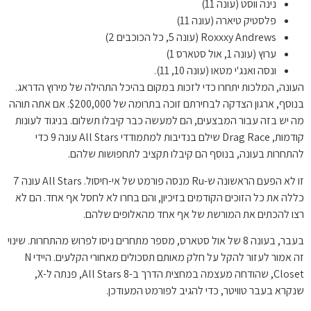
נינה ווסט (עונה 11)
פלסטיק טיארה (עונה 11)
Roxxxy Andrews (עונה 5, כל הכוכבים 2)
ערוץ (עונה 1, אול סטארס 1)
ונסה ואנג'י מטאו (עונה 10, 11).
העונה, המלכות יתחרו כדי לזכות במקום בהיכל התהילה של מירוץ הדראג.
בנוסף, ארגון הצדקה לבחירתם זוכה בתרומה של $200,000. אם אתה תוהה
מה יש בזה עבור המבצעים, הם למעשה כבר קיבלו תשלום. בניגוד לעונות
קודמות, Drag Race שילם בנדיבות למתמודדי All Stars עונה 9 כדי
להתחרות בעונה, בנוסף הם קיבלו תקציב לתחפושות שלהם.
זו לא הפעם הראשונה ש-Ru מנסה פורמט של אי-חיסול. All Stars עונה 7
כללה את כל הזוכים הקודמים בזיכיון, והם בחרו לא לחסל אף אחד. הם לא
רצו להכתים את המורשת של אף אחד מהאלופים שלהם.
בעבר, בעונה 8 של אול סטארס, מספר מתחרים ניסו לפרוש מהתחרות. שינוי
זה אמור לעזור להקל על חלק מאותם תסכולים מאחורי הקלעים. היידי N
Closet, שהודחה מעצמה במחצית הדרך ב-All Stars 8, פנתה ל-X,
שנקרא בעבר טוויטר, כדי להגיב לפורמט המעודכן.