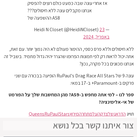
אז אחרי עונה שבה כמעט כולם רוצים להפסיק
אנחנו מקבלים עונה ללא חיסולים???
ההשפעה של AS8
23
— Heidi N Closet (@HeidiNCloset)
באפריל, 2024
ללא חיסולים וללא פרס כספי, ההימור מעולם לא היה נמוך יותר. עם זאת,
אתה יכול לראות רק לפי תמונות הפרומו שהגרר יהיה גדול מתמיד. בשביל זה
אנחנו מכוונים בכל מקרה, נכון?
עונה 9 של RuPaul's Drag Race All Stars הופיעה בבכורה עם שני
פרקים ב-Paramount+ ב-17 במאי.
ספר לנו – למי אתה מחפש ב-AS9? מהן המחשבות שלך על הפורמט
של אי-אלימינציה?
תוייג
הדראג
של
צדקה
על
מתחרה
מירוץ
Stars
RuPaul
Queens
צור איתנו קשר בכל נושא