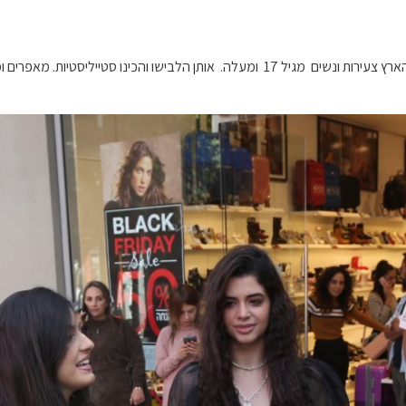
יום האודישנים החל בשעה 9.00 בבוקר. אליו הגיעו כ – 50 מועמדות מכל קצוות הארץ צעירות ונשי