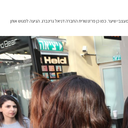
ם מגיל 17 ומעלה. אותן הלבישו והכינו סטייליסטיות. מאפרים ומעצבי שיער. כמו כן פרזנטורית החברה דניאל גרינברג. הגיעה לפגוש אותן