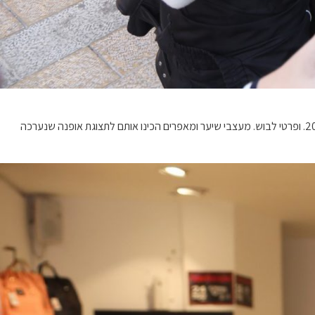
לאחר המיון הראשוני נבחרו 10 מועמדות סופיות. שעברו קורס הליכה על מסלול תצוגת אופנה. כמו כן הסטייליסטיות התאימו להן אישית קולקציות נעלי חורף 2020. ופרטי לבוש. מעצבי שיער ומאפרים הכינו אותם לתצוגת אופנה שנערכה