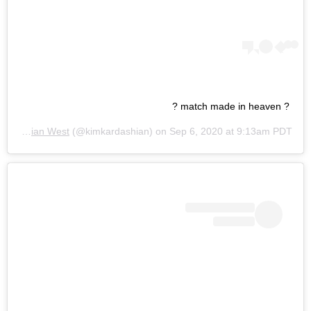
? match made in heaven ?
Kim Kardashian West
(@kimkardashian) on
Sep 6, 2020 at 9:13am PDT