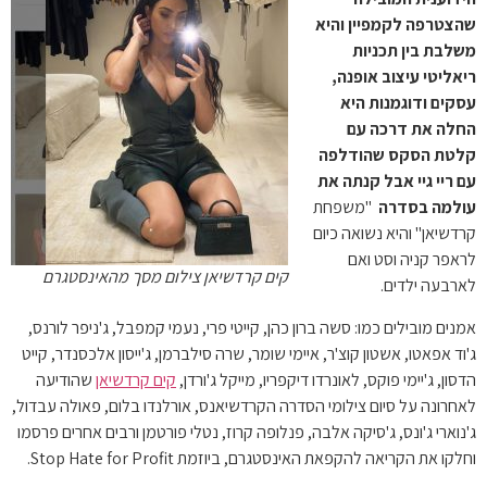
שהצטרפה לקמפיין והיא
משלבת בין תכניות
ריאליטי עיצוב אופנה,
עסקים ודוגמנות היא
החלה את דרכה עם
קלטת הסקס שהודלפה
עם ריי גיי אבל קנתה את
עולמה בסדרה
"משפחת
קרדשיאן" והיא נשואה כיום
לראפר קניה וסט ואם
קים קרדשיאן צילום מסך מהאינסטגרם
לארבעה ילדים.
אמנים מובילים כמו: סשה ברון כהן, קייטי פרי, נעמי קמפבל, ג'ניפר לורנס,
ג'וד אפאטו, אשטון קוצ'ר, איימי שומר, שרה סילברמן, ג'ייסון אלכסנדר, קייט
הדסון, ג'יימי פוקס, לאונרדו דיקפריו, מייקל ג'ורדן,
קים קרדשיאן
שהודיעה
לאחרונה על סיום צילומי הסדרה הקרדשיאנס, אורלנדו בלום, פאולה עבדול,
ג'נוארי ג'ונס, ג'סיקה אלבה, פנלופה קרוז, נטלי פורטמן ורבים אחרים פרסמו
וחלקו את הקריאה להקפאת האינסטגרם, ביוזמת Stop Hate for Profit.