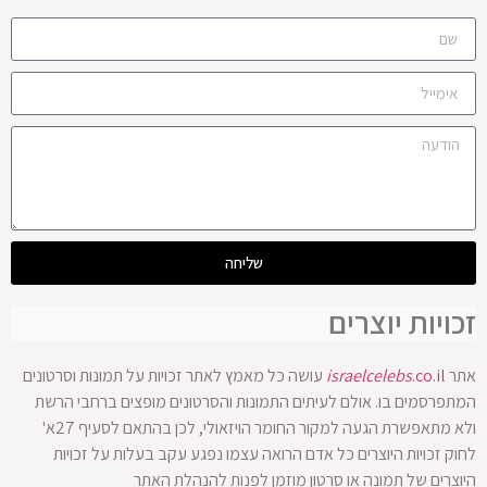
שליחה
זכויות יוצרים
אתר
.co.il
israelcelebs
עושה כל מאמץ לאתר זכויות על תמונות וסרטונים
המתפרסמים בו. אולם לעיתים התמונות והסרטונים מופצים ברחבי הרשת
ולא מתאפשרת הגעה למקור החומר הויזאולי, לכן בהתאם לסעיף 27א'
לחוק זכויות היוצרים כל אדם הרואה עצמו נפגע עקב בעלות על זכויות
היוצרים של תמונה או סרטון מוזמן לפנות להנהלת האתר