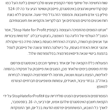
טווח החשיפה של שיתוף מסרי הקמפיין שעשו סלבריטאים בליגת העל כמו
קים קרדשיאן וארגונים באינסטגרם, פייסבוק וטוויטר הגיע עד כה לכ-524
מיליון בני אדם וחשבונות. והמספר הזה גדל מידי שעה. ארגונים ללא כוונת
רווח ואנשים פרטיים מצטרפים אך הם לקריאה והקפיאו את חשבונותיהם.
"אנחנו המומים מהתמיכה העצומה בקמפיין Stop Hate for Profit", אמר
המנכ"ל העולמי של הליגה נגד השמצה, ג'ונתן גרינבלט. "מדמויות ציבוריות
ועד אנשים מן השורה, החברה האזרחית כועסת באותה מידה כפי שקהילת
ארגוני זכויות האזרח כועסת, על כישלונה החוזר ונשנה של פייסבוק לטפל
בהפצת ביטויי שנאה ודיסאינפורמציה בפלטפורמות שלה".
הפעולות כללו הקפאה של יום אחד בשיתוף תכנים באינסטגרם ופרסום
סדרת פוסטים בימים שלאחר מכן, המגנים את פייסבוק על תפקידה בהסתה
לאלימות, הפצת גזענות ושנאה, ותרומה לדיספורמציה הקשורה לבחירות
בארה"ב. נבחרי ציבור, תאגידים, עמותות ומשפיענים חברתיים הצטרפו
למאמץ.
המפורסמים והמשפיעים הפגינו סולידריות עם #StopHateforProfit על ידי
הקפאת חשבון האינסטגרם שלהם אמש, יום רביעי, ה- 16. בספטמבר,
לאורך כל השבוע, המשתתפים יפרסמו הודעות בכל יום, תוך התמקדות