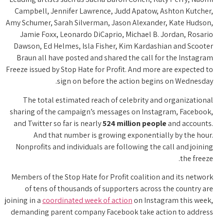
Campbell, Jennifer Lawrence, Judd Apatow, Ashton Kutcher,
Amy Schumer, Sarah Silverman, Jason Alexander, Kate Hudson,
Jamie Foxx, Leonardo DiCaprio, Michael B. Jordan, Rosario
Dawson, Ed Helmes, Isla Fisher, Kim Kardashian and Scooter
Braun all have posted and shared the call for the Instagram
Freeze issued by Stop Hate for Profit. And more are expected to
sign on before the action begins on Wednesday.
The total estimated reach of celebrity and organizational
sharing of the campaign’s messages on Instagram, Facebook,
and Twitter so far is nearly
524 million people
and accounts.
And that number is growing exponentially by the hour.
Nonprofits and individuals are following the call and joining
the freeze.
Members of the Stop Hate for Profit coalition and its network
of tens of thousands of supporters across the country are
joining in a
coordinated week of action
on Instagram this week,
demanding parent company Facebook take action to address