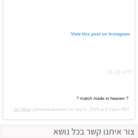
View this post on Instagram
? match made in heaven ?
Kim Kardashian West
(@kimkardashian) on
Sep 6, 2020 at 9:13am PDT
צור איתנו קשר בכל נושא