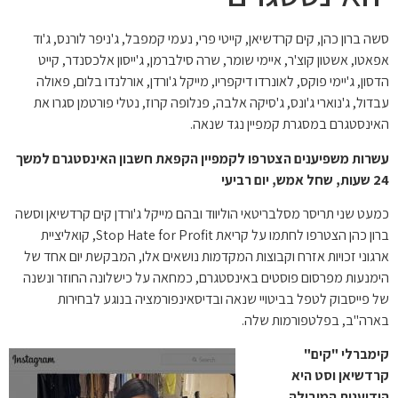
סשה ברון כהן, קים קרדשיאן, קייטי פרי, נעמי קמפבל, ג'ניפר לורנס, ג'וד
אפאטו, אשטון קוצ'ר, איימי שומר, שרה סילברמן, ג'ייסון אלכסנדר, קייט
הדסון, ג'יימי פוקס, לאונרדו דיקפריו, מייקל ג'ורדן, אורלנדו בלום, פאולה
עבדול, ג'נוארי ג'ונס, ג'סיקה אלבה, פנלופה קרוז, נטלי פורטמן סגרו את
האינסטגרם במסגרת קמפיין נגד שנאה.
עשרות משפיענים הצטרפו לקמפיין הקפאת חשבון האינסטגרם למשך
24 שעות, שחל אמש, יום רביעי
כמעט שני תריסר מסלבריטאי הוליווד ובהם מייקל ג'ורדן קים קרדשיאן וסשה
ברון כהן הצטרפו לחתמו על קריאת Stop Hate for Profit, קואליציית
ארגוני זכויות אזרח וקבוצות המקדמות נושאים אלו, המבקשת יום אחד של
הימנעות מפרסום פוסטים באינסטגרם, כמחאה על כישלונה החוזר ונשנה
של פייסבוק לטפל בביטויי שנאה ובדיסאינפורמציה בנוגע לבחירות
בארה"ב, בפלטפורמות שלה.
קימברלי "קים"
קרדשיאן וסט היא
הידוענית המובילה