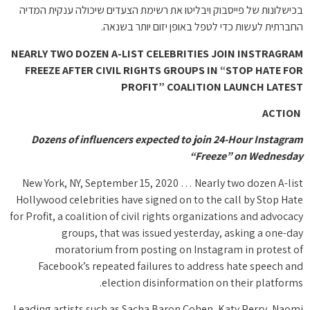
בכישלונות של פייסבוק ויבליטו את רשימת הצעדים שיכולה ענקית המדיה
החברתית לעשות כדי לטפל באופן יזום יותר בשנאה.
NEARLY TWO DOZEN A-LIST CELEBRITIES JOIN INSTRAGRAM
FREEZE AFTER CIVIL RIGHTS GROUPS IN “STOP HATE FOR
PROFIT” COALITION LAUNCH LATEST
ACTION
Dozens of influencers expected to join 24-Hour Instagram
“Freeze” on Wednesday
New York, NY, September 15, 2020 … Nearly two dozen A-list
Hollywood celebrities have signed on to the call by Stop Hate
for Profit, a coalition of civil rights organizations and advocacy
groups, that was issued yesterday, asking a one-day
moratorium from posting on Instagram in protest of
Facebook’s repeated failures to address hate speech and
election disinformation on their platforms.
Leading artists such as Sacha Baron Cohen, Katy Perry, Naomi