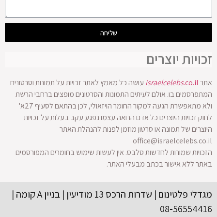
שליחה
זכויות יוצרים
אתר
.co.il
israelcelebs
עושה כל מאמץ לאתר זכויות על תמונות וסרטונים
המתפרסמים בו. אולם לעיתים התמונות והסרטונים מופצים ברחבי הרשת
ולא מתאפשרת הגעה למקור החומר הויזאולי, לכן בהתאם לסעיף 27א'
לחוק זכויות היוצרים כל אדם הרואה עצמו נפגע עקב בעלות על זכויות
היוצרים של תמונה או סרטון מוזמן לפנות להנהלת האתר
office@israelcelebs.co.il
הזכויות שמורות לחדשות סלבס. אין לעשות שימוש בחומרים המפורסמים
באתר ללא אישור בכתב מבעלי האתר.
מגדלי פלטינום | שדרות הרכס 13 מודיעין | בניין A קומה |
08-56554416