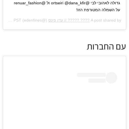
גדולה לאהובי לבי @ortseiri @dana_kfir ול @renuar_fashion
על השמלה המטורפת הזו!
A post shared by
???? ????? // עדן פינס
(@edenfines) on
Jan 2, 2020 at 12:50am PST
עם החברות