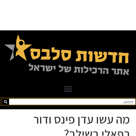
מה עשו עדן פינס ודור
רפאלי בשילב?