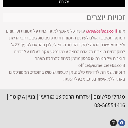
שליחה
זכויות יוצרים
אתר
.co.il
israelcelebs
עושה כל מאמץ לאתר זכויות על תמונות וסרטונים
המתפרסמים בו. אולם לעיתים התמונות והסרטונים מופצים ברחבי הרשת
ולא מתאפשרת הגעה למקור החומר הויזאולי, לכן בהתאם לסעיף 27א'
לחוק זכויות היוצרים כל אדם הרואה עצמו נפגע עקב בעלות על זכויות
היוצרים של תמונה או סרטון מוזמן לפנות להנהלת האתר
office@israelcelebs.co.il
הזכויות שמורות לחדשות סלבס. אין לעשות שימוש בחומרים המפורסמים
באתר ללא אישור בכתב מבעלי האתר.
מגדלי פלטינום | שדרות הרכס 13 מודיעין | בניין A קומה |
08-56554416