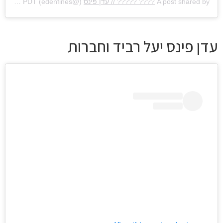
A post shared by
???? ????? // עדן פינס
(@edenfines) on
Aug 9, 2017 at 1:56am PDT
עדן פינס יעל רביד וחברות