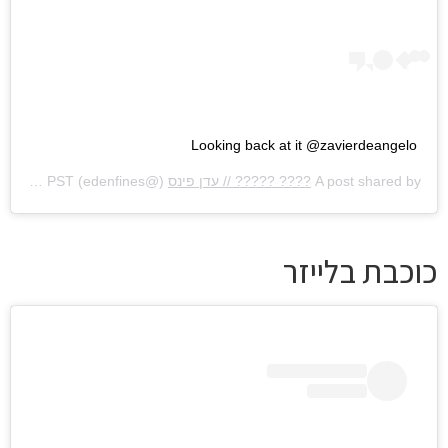
Looking back at it @zavierdeangelo
A post shared by
???? ????? // עדן פינס
(@edenfines) on
Feb 11, 2018 at 6:30am PST
כוכבת בלייזר