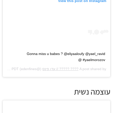
View this post on Instagram
Gonna miss u babes ? @eliyaaloufy @yael_ravid
#yaelmorozov @
A post shared by
???? ????? // עדן פינס
(@edenfines) on
Jul 9, 2017 at 2:51am PDT
עוצמה נשית