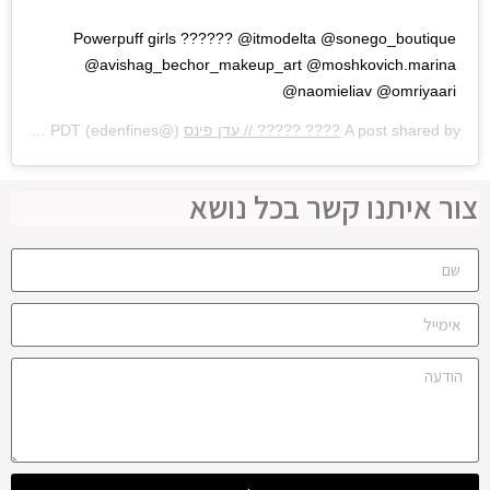
Powerpuff girls ?????? @itmodelta @sonego_boutique
@avishag_bechor_makeup_art @moshkovich.marina
@naomieliav @omriyaari
A post shared by
???? ????? // עדן פינס
(@edenfines) on
Sep 2, 2016 at 4:53am PDT
צור איתנו קשר בכל נושא