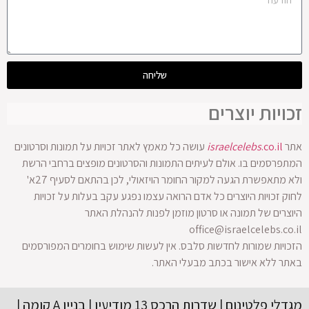
שליחה
זכויות יוצרים
אתר
.co.il
israelcelebs
עושה כל מאמץ לאתר זכויות על תמונות וסרטונים
המתפרסמים בו. אולם לעיתים התמונות והסרטונים מופצים ברחבי הרשת
ולא מתאפשרת הגעה למקור החומר הויזאולי, לכן בהתאם לסעיף 27א'
לחוק זכויות היוצרים כל אדם הרואה עצמו נפגע עקב בעלות על זכויות
היוצרים של תמונה או סרטון מוזמן לפנות להנהלת האתר
office@israelcelebs.co.il
הזכויות שמורות לחדשות סלבס. אין לעשות שימוש בחומרים המפורסמים
באתר ללא אישור בכתב מבעלי האתר.
מגדלי פלטינום | שדרות הרכס 13 מודיעין | בניין A קומה |