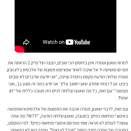
למרות שאנון וטמרה אינן ביחסים הכי טובים, הצצה של פרק 2 הראתה את
תמי סו מושיטה יד אל אויבה לאחר שפורסמו תמונות של אלכסיס בלינו וג'ון.
טמרה שלחה הודעת טקסט נחמדה וציינה, "אני יודעת שדברים לא טובים
בינינו. אבל רציתי שתדע שאני חושב עליך. אני יודע כמה זה פוגע בך, ואני
מצטער." עם זאת, כל מה שאנון הצליחה לגייס היה תגובה כללית של "חג
שמח".
עם זאת, לדברי שאנון, תמרה אהבה את התמונות של אלכסיס והשתמשה
באימוג'י מחיאות כפיים. בתגובה, שאנון שלחה הודעה, "WTF? מה אתה
עושה? לעולם לא תראה אותי מפרסם אימוג'י מחיאות כפיים". לפי הטקסט,
התגובה של טמרה חזרה הייתה "תגדל לעזאזל". טמרה היא לא הקאסט