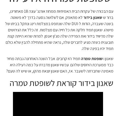
עם הבכורה של עקרות הבית האמיתיות ממחוז אורנג' עונה 18 מאחורינו,
ברור ש
שאנון בידור
לא מתאפק. אם לשלושה נסעה בדרך לא פשוטה
בשנה שעברה, הודות ל-DUI שלה שנתפס במצלמת רינג ונתקל בביתו של
מישהו. שאנון תמיד חלקה את כל חייה עם מצלמות. זה כלל את הגירושים
שלה מדיוויד בידור ואת הפרידה שלה מג'ון יאנסן. למרות שהיא הייתה קצת
תובענית כשזה מגיע לחברים שלה, נראה שהיא מתחילה להבין שלא כולם
תמיד יהיו בפינה שלה.
שאנון ו
שופטת טמרה
תמיד היו קרובים. אבל השנה האחרונה גבתה מחיר
כבד ממערכת היחסים שלהם. עכשיו שאנון מדברת על כמה רעילה היא
מאמינה שחברתה לשעבר. אז, האם שאנון יוצאת מהקו, או שיש לה טעם?
שאנון בידור קוראת לשופטת טמרה