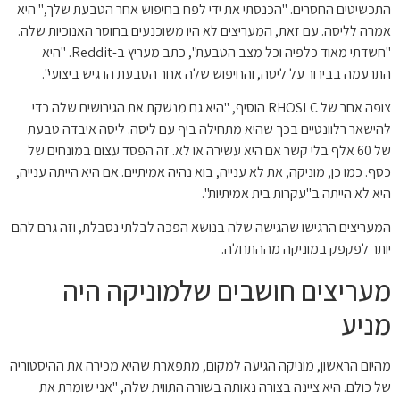
התכשיטים החסרים. "הכנסתי את ידי לפח בחיפוש אחר הטבעת שלך," היא
אמרה לליסה. עם זאת, המעריצים לא היו משוכנעים בחוסר האנוכיות שלה.
"חשדתי מאוד כלפיה וכל מצב הטבעת", כתב מעריץ ב-Reddit. "היא
התרעמה בבירור על ליסה, והחיפוש שלה אחר הטבעת הרגיש ביצועי".
צופה אחר של RHOSLC הוסיף, "היא גם מנשקת את הגירושים שלה כדי
להישאר רלוונטיים בכך שהיא מתחילה ביף עם ליסה. ליסה איבדה טבעת
של 60 אלף בלי קשר אם היא עשירה או לא. זה הפסד עצום במונחים של
כסף. כמו כן, מוניקה, את לא ענייה, בוא נהיה אמיתיים. אם היא הייתה ענייה,
היא לא הייתה ב"עקרות בית אמיתיות".
המעריצים הרגישו שהגישה שלה בנושא הפכה לבלתי נסבלת, וזה גרם להם
יותר לפקפק במוניקה מההתחלה.
מעריצים חושבים שלמוניקה היה
מניע
מהיום הראשון, מוניקה הגיעה למקום, מתפארת שהיא מכירה את ההיסטוריה
של כולם. היא ציינה בצורה נאותה בשורה התווית שלה, "אני שומרת את