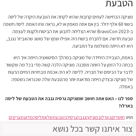
הטבעת
מוניקה הכחישה לעתים קרובות שהיא לקחה את הטבעת היקרה של ליסה
בשווי 60 אלף דולר. בין אם אתה מאמין או לא, נראה שזו האמת. ליסה חשפה
ב-BravoCon 2023 שהיא הצליחה לתבוע את הביטוח ולקנות לעצמה
טבעת חדשה. אם לחברת ביטוח היה אפילו שמץ של מושג שהאביזר נגנב,
היא לא הייתה משלמת על התביעה.
באמת, העבירה היחידה של מוניקה במהלך הסיטואציה הייתה איך היא
בכתה כל הזמן על היותה מסכנה. מוניקה הלכה קשה מדי בכל מה שקשור
לדבר על הכיסים של חבריה. לליסה לא היה אכפת מבחירות החיים הרעות
של מוניקה ובצדק הייתה מודאגת יותר מהטבעת שלה שכנראה נשטפה
באסלה.
ספר לנו – האם אתה חושב שמוניקה גרסיה גנבה את הטבעת של ליסה
בארלו?
תוייג
חושדים
בארלו
במוניקה
גנבה
גרסיה
הטבעת
של
את
ליסה
מדוע
מעריצים
צור איתנו קשר בכל נושא