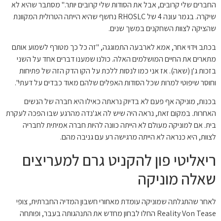
החברים שלי קרובים, אבל את הסודות שלי קרובים יותר." מסתבר שהיא לא
שיקרה. בגמר עונה 4 של RHOSLC נחשף שהיא הייתה הטרולית המקוונת
שהציקה לצוות השחקנים במשך שנים.
בכתב וידוי אחר, אמא לארבעה התמוגגה, "זה כל כך מטורף לשמוע אותם
מתארים את החיים המושלמים האלה. כולנו שמענו דברים אחד על השני
בזכות ג'ן (שאה). אז אני כמו לנסות ללכת על הקו הדק הזה של פתיחות
וחוסר שיפוטי למרות שכל הסודות האפלים שלהם מאוד כבדים על דעתי".
בכנות, מוניקה אף פעם לא בדיוק נראתה כאילו היא חברה של הנשים
האחרות. במקום זאת, נראה היה שיש לה אג'נדה מהרגע שבו הפכה לעקרת
בית. אם למוניקה מעולם לא הייתה כוונה להיות חברה אמיתית לחבריה
לצוות, היא כנראה לא הייתה מרגישה רע עם גניבה מהם.
ריאליטי פון להקניט גרם למעריצים
שאלה מוניקה
לאחר שהתגלתה שמוניקה עומדת מאחורי חשבון המדיה החברתית, צופי
Reality Von Tease החלו לבחון מחדש את התנהגותה בעבר, ופותחה