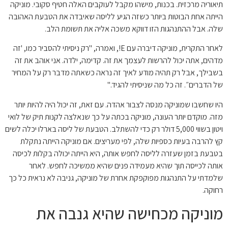
תיאוריה מרכזית. בכנות, מישהו מקבל לעוקבים האלה חטיף סקובי. מוניקה
הייתה אחת הבוטות ביותר כשזה הגיע לליסה שאיבדה את הטבעת האהובה
שלה. אבל ההתנהגות הזו דווקא משכה אליה את תשומת הלב.
לאחר התקרית, מוניקה דיברה עם E!, ואמרה, "רק ניסיתי להסביר כמו, 'זה
מדהים, אתה יכול להרשות לעצמך את זה. קדימה, ילדה. אני אוהב את זה
בשבילך, אבל רק תהיה מודע לאיך זה נראה כשאתה מדבר רק על המחיר
של הדברים״. זה כל מה שניסיתי להגיד."
היו שחשבו שמוניקה מנסה לצבור אהדה. עם זאת, זה יכול היה להיות יותר
מזה. מוקדם יותר העונה, מוניקה בכתה על כך שנאלצה לקנות תיק של לואי
ויטון בשווי 5,000 דולר רק כדי להשתלב. הטבעת של ליסה בארלו יכלה לשים
קץ להרבה בעיות כספיות שלה, לפי מעריצים. אם מוניקה הייתה נתקלת
בטבעת בזמן שעזרה לליסה לחפש אותה, היא הייתה יכולה בקלות לכיסה
אותה לכייסה תוך שהיא מעמידה פנים שהיא ממשיכה לחפש. לאחר
שלמדתי על התנהגות מפוקפקת אחרת של מוניקה, גניבה לא נראית כל כך
רחוקה.
מוניקה מכחישה שהיא גנבה את