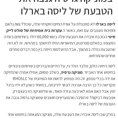
הטבעת של ליסה בארלו
ליסה בארלו
לא מתנצלת על אורח החיים היוקרתי שלה, שכולל צוות גלאם
וחתיכות מעצבים. עם זאת, כאשר ה
עקרות בית אמיתיות של סולט לייק
סיטי
הכוכבת איבדה את הטבעת שלה בשווי 60,000 דולר בשירותים בשדה
התעופה בפאלם ספרינגס, התיאוריות החלו להישפך במהירות. זה לא היה
שהטבעת נפלה במהופך, אבל ההיעלמות הייתה בין כמה דברים מוזרים
אחרים שהתרחשו.
ליסה הייתה כולם, מלבד הת'ר גיי, על הידיים והברכיים בשירותים ציבוריים
בחיפוש אחר האביזר.
מוניקה גרסיה
, בשלב מסוים, אפילו אמרה שהחזיקה
את ידה בכלי טמפון. זה היה מפתיע לראות את הטירונית של RHOSLC
מקדישה כל כך הרבה אנרגיה לעזור ליריבתה, במיוחד כשהן לא ירדו ברגל
ימין. אבל האם אמא לארבעה עזרה מאוד, או שלמוניקה היו בעצם רק
אצבעות דביקות? זו הסיבה שהמעריצים חושבים שמוניקה גרסיה גנבה את
הטבעת של ליסה בארלו.
בפרק שבו ליסה איבדה את הטבעת שלה, מוניקה התגאתה בחיפוש אחר