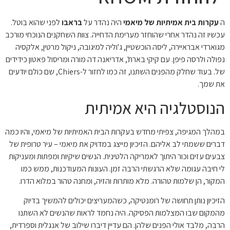
ה
עקרות בית אמיתיות של מיאמי
היה נהדר על
בראבו
לפני שהוא בוטל.
עכשיו זה נהדר אחרי שהוחזר מערימת הדחייה. צוות השחקנים הנוכחי מורכב
מגוארדי אבראיירה, ליסה הוכשטיין, ג'וליה למיגובה, ניקול מרטין, אלקסיה
נפולה ולרסה פיפן. עם קיקי בארת', אדריאנה דה מורה ומריסול פאטון כידידים
של. בעוד שחלק מהפנים השתנו, זה כמו לחזור ל-Chiers, שם כולם יודעים
את שמך.
הנוסטלגיה היא אמיתית
במהלך המגיפה, צפיתי מחדש בעקרות הבית האמיתיות של מיאמי, והיו כמה
דברים ששמתי לב אליהם. הזיכיון מייצג במדויק את מיאמי – עיר טרופית של
צבעים עזים וכור היתוך לאמריקה הלטינית. הנשים שיקיות ומפתות ומעניקות
לי חיבה עגומה שלא הרגשתי הרבה זמן. העונות המעודכנות, ממש כמו
המקור, הן שלמות טהורה. מלא מותרות והזיה, ומחנה טהור במלוא הדרו.
הזיכיון נותן תחושה של רומנטיקה, כשהמעריצים יכולים להמשיך בדיוק
מהמקום שבו המצלמות הפסיקה. היה נחמד לראות שהנשים לא השתנו
הרבה, מלבד אולי הפנים שלהן. הם עדיין דיברו שילוב של אנגלית וספרדית,