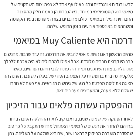
לבשו בגדים אוונגרדיים ונהנו כאילו אף אחד לא צפה. צוות השחקנים של
מיאמי הוא קוסמופוליטי במיוחד, כשהגברות הן באמת חלק מהסצנה
החברתית העילית במיאמי. כולם מחוברים בצורה מטורפת בעיר הקסומה
ומשתתפים באינספור אירועים בזמן החופש שלהם.
דרמה היא Muy Caliente במיאמי
מהיום הראשון דאגו נשות מיאמי להביא את הדרמה. זה עזר שרבות מהנשים
כבר היו קבוצת חברים מלוכדת. אבל אפילו למתחילים לא היה אכפת ללכלך
את רגליהם. צוות השחקנים תמיד היה פתוח לגבי חייהם הפרטיים, כאשר
אלקסיה מדברת בחופשיות על המאהב הסודי של בעלה לשעבר. העונה הזו
מציגה את ליסה מפרטת כל רגע של גירושיה הנוראיים. אף פעם לא נותרו
שאלות ללא מענה, והמעריצים מעריכים זאת.
ההפסקה עשתה פלאים עבור הזיכיון
לאחר הפסקה של שמונה שנים, בראבו קיבלו את ההחלטה הטובה ביותר
בחייהם להחזיר את הנשים של מיאמי. האתחול מחדש התקבל כל כך טוב
שהסדרה הועברה מפיקוק לבראבו שוב, שם היא שולטת על העליונה. נכון