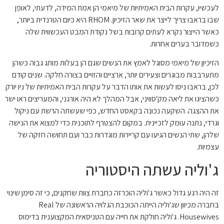
לעכשיו, עקרות הבית האמיתיות של מיאמי הן אמת המידה, לדעתי, לאופן
שבו בראבו צריך לייצר את שאר הזיכיון. RHOM היא כיום הטרנדית ביותר,
כאשר הייצור נקרא לעתים קרובות בשל נקודת המבט העכשווית שלה
כשמדובר בערים אחרות.
הזיכיון של מיאמי מסוגל לאמץ את הנשים שגם הן בעלות מותג גבוה כשהן
מתערבבות מבוגרים וצעירים יותר, ארציים והזויים בצורה חלקה. שנים קודם
לכן, בראבו ניסו לעשות את אותו הדבר על עקרות הבית האמיתיות של ניו יורק
כשהציגו את ליאה מק'סוויני, אבל המהלך לא היה אורגני, והמעריצים ראו ישר
את ההצגה. השקעה נכונה בקאסט החדש, כפי שעשתה הרשת עם ניקול
וגרדי, נתנה עומק לזכיינית. במקום להצטרף לתוכנית כדי למצוא את הנישה
שלהן, שתי הנשים הגיעו עם קריירות מוגדרות כבר ועם תחושה חזקה של
עצמיות.
ג'וליה עשתה היסטוריה
זה היה רגע גדול כאשר ג'וליה הוכרזה כחברת צוות שחקנים, כי זה סימן שינוי
בחברה מכיוון שג'וליה הייתה הכוכבת הגלויה הראשונה של Real
Housewives. ג'וליה חולקת את חייה עם הטניסאית המקצוענית בדימוס