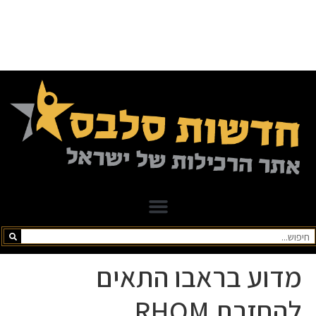
מדוע בראבו התאים
להחזרת RHOM