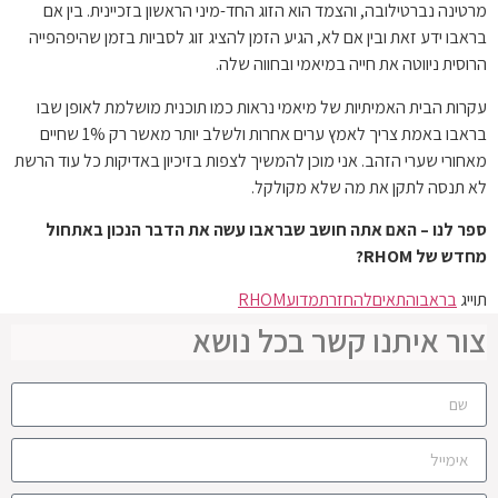
מרטינה נברטילובה,
והצמד הוא הזוג החד-מיני הראשון בזכיינית. בין אם
בראבו ידע זאת ובין אם לא, הגיע הזמן להציג זוג לסביות בזמן שהיפהפייה
הרוסית ניווטה את חייה במיאמי ובחווה שלה.
עקרות הבית האמיתיות של מיאמי נראות כמו תוכנית מושלמת לאופן שבו
בראבו באמת צריך לאמץ ערים אחרות ולשלב יותר מאשר רק 1% שחיים
מאחורי שערי הזהב. אני מוכן להמשיך לצפות בזיכיון באדיקות כל עוד הרשת
לא תנסה לתקן את מה שלא מקולקל.
ספר לנו – האם אתה חושב שבראבו עשה את הדבר הנכון באתחול
מחדש של RHOM?
תוייג
בראבו
התאים
להחזרת
מדוע
RHOM
צור איתנו קשר בכל נושא