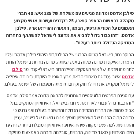
סילבן אדמס ומדונה מגיעים עם משלחת של 135 איש: 40 חברי
מקהלה בראשות הראפר קואבו, 25 רקדנים ועשרות אנשי מקצוע
האמונים על הכוריאוגרפיה, הבמה, התאורה והווידאו ארט. סילבן
אדמס: “זהו כבוד גדול להביא את מדונה לישראל להשתתף בתחרות
המוזיקה הגדולה ביותר בעולם”.
הבוקר נחת בישראל מטוסו הפרטי של הפילנתרופ היהודי סילבן אדמס ועליו
הזמרת האייקונית מדונה מלווה באנשי ציוותה. מדונה נוחתת בישראל הודות
לתרומתו ויוזמתו של איש העסקים והפילנתרופ הישראלי-קנדי מר
סילבן
אדמס
אשר עמד גם מאחורי הבאת מרוץ האופנים היוקרתי ג’ירו דה איטליה
לישראל ומקדיש את חייו לחיזוק וקידום תדמיתה ומעמדה של ישראל בעולם.
עם סגירת הפרטים הלוגיסטיים האחרונים להבאת מדונה אמר סילבן אדמס
“זהו כבוד גדול עבורי לארח את מדונה בישראל. האירוויזיון המתקיים בתל
אביב מהווה את תחרות המוזיקה הגדולה והחשובה בעולם ואני נרגש כי
מדונה תהיה הפנים של האירוויזיון ותוסיף מנות גדושות של רייטינג, עניין
והתרגשות למה שאני מקווה שיהיה אירוע האירוויזיון המוצלח ביותר שהיה עד
היום. האירוויזיון מאגד מדינות, תרבויות, סובלנות וחברות באמצעות מוזיקה