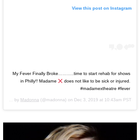
View this post on Instagram
My Fever Finally Broke………..time to start rehab for shows
in Philly!! Madame
does not like to be sick or injured.
#madamextheatre #fever
A post shared by
Madonna
(@madonna) on
Dec 3, 2019 at 10:43am PST