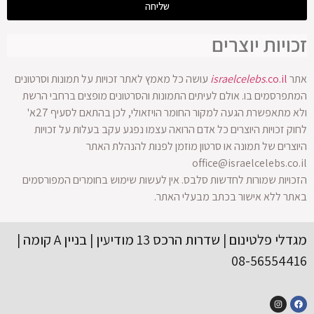
שליחה
זכויות יוצרים
אתר
.co.il
israelcelebs
עושה כל מאמץ לאתר זכויות על תמונות וסרטונים
המתפרסמים בו. אולם לעיתים התמונות והסרטונים מופצים ברחבי הרשת
ולא מתאפשרת הגעה למקור החומר הויזאולי, לכן בהתאם לסעיף 27א'
לחוק זכויות היוצרים כל אדם הרואה עצמו נפגע עקב בעלות על זכויות
היוצרים של תמונה או סרטון מוזמן לפנות להנהלת האתר
office@israelcelebs.co.il
הזכויות שמורות לחדשות סלבס. אין לעשות שימוש בחומרים המפורסמים
באתר ללא אישור בכתב מבעלי האתר.
מגדלי פלטינום | שדרות הרכס 13 מודיעין | בניין A קומה |
08-56554416