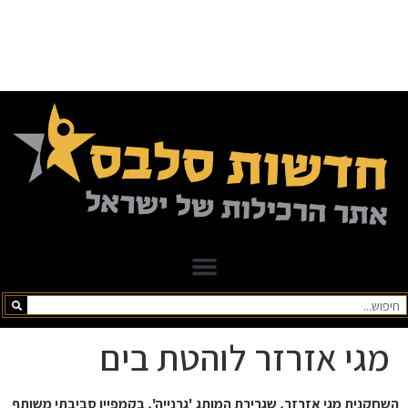
מגי אזרזר לוהטת בים
השחקנית מגי אזרזר, שגרירת המותג 'גרנייה', בקמפיין סביבתי משותף