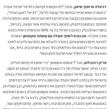
דניאלה פרוסקי שיאון,
סמנכ"לית תקשורת וקיימות בלוריאל ישראל אמרה:
"במסגרת אסטרטגיית הקיימות של קבוצת לוריאל, "לוריאל למען העתיד",
אימצו גם המותגים בקבוצה אג'נדות חברתיות וסביבתיות. מותג הטיפוח גרנייה
מתמקד בצמצום פלסטיק, המהווה בעיה עולמית אשר פוגעת, בין היתר,
בחופי העולם כולו, כמו גם בישראל בה עד 90% מהפסולת הימית כמעט
ואינה מתכלה.
אנו גאים לשתף פעולה עם עמותת אקואושן
הפועלת
למניעת זיהום החופים והים, במטרה להעלות את המודעות ולהביא לשינוי
התנהגותי כדי לצמצם את הפלסטיק החד פעמי בחופים ובים. ביחד, אנו
מאמינים שנצליח לחולל שינוי תודעתי והתנהגותי".
אריק רוזנבלום,
מנכ"ל עמותת אקואושן: "כדי שתוכנית קיימות תצליח,
הדבר מחייב שתוף פעולה של כל הנוגעים בדבר ולמגזר העסקי יש מקום
של כבוד. קבוצת לוריאל השיקה את תוכנית הקיימות העולמית שלה בעולם
ובישראל ולכן בחרנו לשתף פעולה עם מותג גרנייה אשר לו ערכים דומים
לפעילותנו ואשר שם לו מטרה לצמצם את השימוש בפלסטיק, הן במוצריו והן
באמצעות העלאת מודעות הציבור. עמותת אקואושן פועלת בשנים האחרונות
למניעת זיהום הסביבה החופית והימית מפלסטיק, בדגש על חד פעמי,
באמצעות חינוך והסברה, מתן תו סביבתי, ניטור ומחקר, קידום חקיקה ועוד,