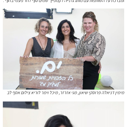
ומברכת על השותפות עם מותג גרנייה לקמפיין "שמים סוף לחד פעמי בחוף".
מימין דניאלה פרוסקי שיאון, מגי אזרזר, מיכל וימר לוריא צילום אסף לב