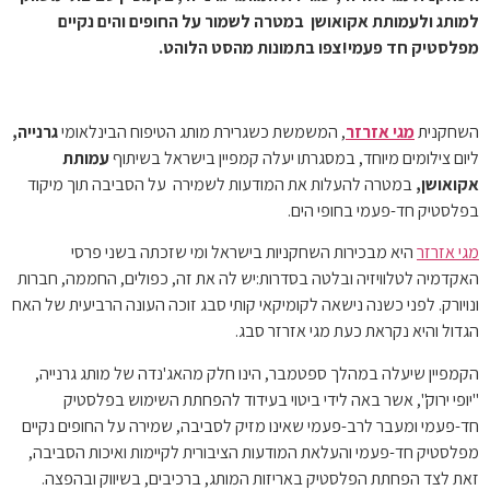
למותג ולעמותת אקואושן
במטרה לשמור על החופים והים נקיים
מפלסטיק חד פעמי!צפו בתמונות מהסט הלוהט.
השחקנית
מגי אזרזר
, המשמשת כשגרירת מותג הטיפוח הבינלאומי
גרנייה,
ליום צילומים מיוחד, במסגרתו יעלה קמפיין בישראל בשיתוף
עמותת
אקואושן,
במטרה להעלות את המודעות לשמירה על הסביבה תוך מיקוד
בפלסטיק חד-פעמי בחופי הים.
מגי אזרזר
היא מבכירות השחקניות בישראל ומי שזכתה בשני פרסי
האקדמיה לטלוויזיה ובלטה בסדרות:יש לה את זה, כפולים, החממה, חברות
ונויורק. לפני כשנה נישאה לקומיקאי קותי סבג זוכה העונה הרביעית של האח
הגדול והיא נקראת כעת מגי אזרזר סבג.
הקמפיין שיעלה במהלך ספטמבר, הינו חלק מהאג'נדה של מותג גרנייה,
"יופי ירוק", אשר באה לידי ביטוי בעידוד להפחתת השימוש בפלסטיק
חד-פעמי ומעבר לרב-פעמי שאינו מזיק לסביבה, שמירה על החופים נקיים
מפלסטיק חד-פעמי והעלאת המודעות הציבורית לקיימות ואיכות הסביבה,
זאת לצד הפחתת הפלסטיק באריזות המותג, ברכיבים, בשיווק ובהפצה.