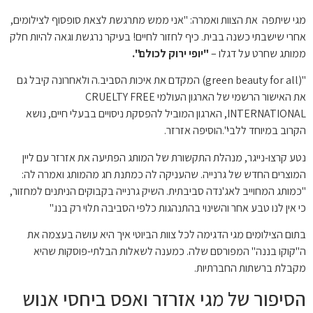
מגי שיתפה את הצוות ואמרה: "אני ממש מתרגשת לצאת סופסוף לצילומים,
אחרי שישבתי כשנה בבית. כיף לחזור לחיים! בעיקר נרגשת וגאה להיות חלק
ממותג שחרט על דגלו –
"יופי ירוק לכולם".
"(green beauty for all) המקדם את איכות הסביב.ה ולאחרונה קיבל גם
את האישור הרשמי של הארגון העולמי CRUELTY FREE
INTERNATIONAL, הארגון המוביל להפסקת ניסויים בבעלי חיים, נושא
הקרוב במיוחד ללבי".הוסיפה אזרזר.
נטע קרצו-נייגר, מנהלת התקשורת של המותג הפתיעה את אזרזר עם ליין
המוצרים החדש של גרנייה. שהעניקה לה כמתנת חג מהמותג ואמרה לה:
"כמותג המחוייב לאג'נדה סביבתית. השיק גרנייה בקבוקים הניתנים למחזור,
כי אין לנו טבע אחר והשינוי בהתנהגות כלפי הסביבה תלוי רק בנו."
בתום הצילומים מגי הדגימה לכל צוות הביוטי איך היא עושה בעצמה את
ה"קוקו בננה" המפורסם שלה. כמענה לשאלות הבלתי-פוסקות שהיא
מקבלת ברשתות החברתיות.
הסיפור של מגי אזרזר ואפס ביחסי אנוש