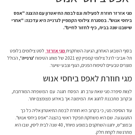
מגי אזרזר חוזרת לפעילות וגם לבמת התיאטרון עם ההצגה "אפס
ביחסי אנוש". במסגרת צילומי הקמפיין לגרנייה היא עדכנה:
"אחרי
שישבנו שנה בבית, כיף לחזור לחיים".
בסוף השבוע האחרון, הגיעה השחקנית
מגי אזרזר
לסט צילומים בלופט
תל-אביבי לרגל צילומי קמפיין קיץ 2021 של מותג הטיפוח
'גרנייה'
, הכולל
מוצרים טבעיים לטיפוח הפנים, הגוף וצבעי שיער.
מגי חוזרת לאפס ביחסי אנוש
לצוות סיפרה מגי שאת ערב חג הפסח חגגה עם המשפחה המורחבת,
ובקרוב מתכננת לחגוג את המימונה אך באירוע מצומצם יותר.
עוד הוסיפה מגי, כי בקרוב היא חוזרת לבמת התיאטרון אליה כל כך
התגעגעה. שם היא משחקת תפקיד ראשי בהצגה "אפס ביחסי אנוש".
ובמוצ"ש, יחגגו השחקנים במופע מיוחד, 40 שנה לבית ליסין, שבו היא
מתרגשת לקחת חלק.