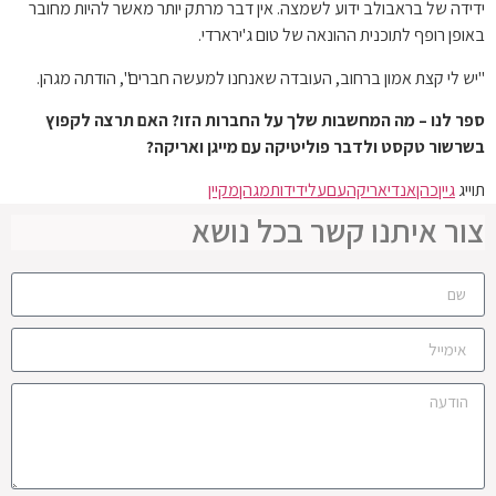
ידידה של בראבולב ידוע לשמצה. אין דבר מרתק יותר מאשר להיות מחובר
באופן רופף לתוכנית ההונאה של טום ג'ירארדי.
"יש לי קצת אמון ברחוב, העובדה שאנחנו למעשה חברים", הודתה מגהן.
ספר לנו – מה המחשבות שלך על החברות הזו? האם תרצה לקפוץ
בשרשור טקסט ולדבר פוליטיקה עם מייגן ואריקה?
תוייג
גיין
כהן
אנדי
אריקה
עם
על
ידידות
מגהן
מקיין
צור איתנו קשר בכל נושא