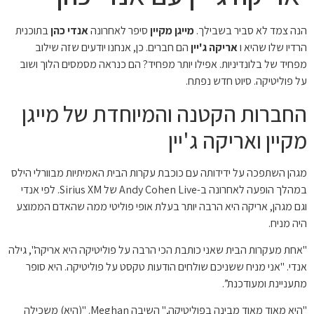
הנה צמד לא סביר בשבילך.
מייגן מקיין
סיפר ​​לאחרונה
אנדי כהן
בתוכנית
הרדיו שלו שהיא ו
אריקה ג'יין
הם חברים. כן, אנחנו יודעים שזה שילוב
מפחיד של בלונדיניות. אפילו יותר מפחיד? הם כנראה מסמסים הלוך ושוב
על פוליטיקה. סיוט חדש נפתח.
החברות הקטנה והמיוחדת של מייגן
מקיין ואריקה ג'יין
מגהן השתפכה על ידידותה עם כוכבת עקרות הבית האמיתיות מבוורלי הילס
במהלך הופעה לאחרונה ב-Andy Cohen Live של Sirius XM. לפי אנדי
וגם מגהן, אריקה היא הרבה יותר בעלת אופי פוליטי ממה שהאדם הממוצע
היה מניח.
"אחת מעקרות הבית שאני כותבת הכי הרבה על פוליטיקה היא אריקה", גילה
אנדי. "אני מניח ששניכם שולחים הודעות טקסט על פוליטיקה. היא סופר
מתעניינת ומעודכנת”.
"היא מאוד מאוד מבינה בפוליטיקה," השיבה Meghan. "(היא) משכילה