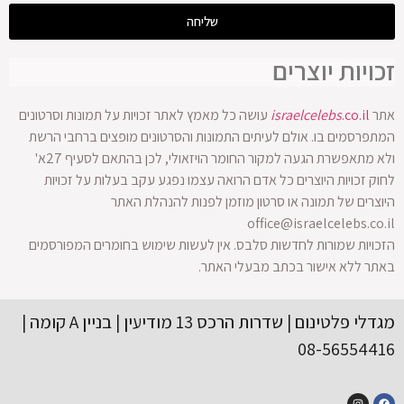
שליחה
זכויות יוצרים
אתר
.co.il
israelcelebs
עושה כל מאמץ לאתר זכויות על תמונות וסרטונים
המתפרסמים בו. אולם לעיתים התמונות והסרטונים מופצים ברחבי הרשת
ולא מתאפשרת הגעה למקור החומר הויזאולי, לכן בהתאם לסעיף 27א'
לחוק זכויות היוצרים כל אדם הרואה עצמו נפגע עקב בעלות על זכויות
היוצרים של תמונה או סרטון מוזמן לפנות להנהלת האתר
office@israelcelebs.co.il
הזכויות שמורות לחדשות סלבס. אין לעשות שימוש בחומרים המפורסמים
באתר ללא אישור בכתב מבעלי האתר.
מגדלי פלטינום | שדרות הרכס 13 מודיעין | בניין A קומה |
08-56554416