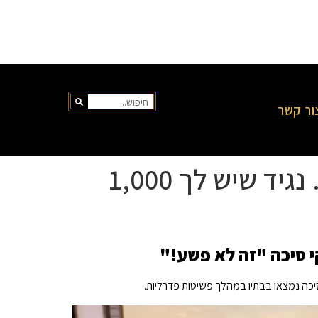
ור קשר
מארחי 'הנוף' צוחקים על מעצרו של דידי בסחר במין… נגיד שיש לך 1,000