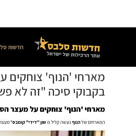
חדשות סלב
בקבוקי סיכה "זה לא פש
מארחי 'הנוף' צוחקים על מעצר הסחר במין של דידי… 
המארחים של
הנוף
נעשה קליל מ
שון "דידי" קומבס'
מעצר לאחרונ