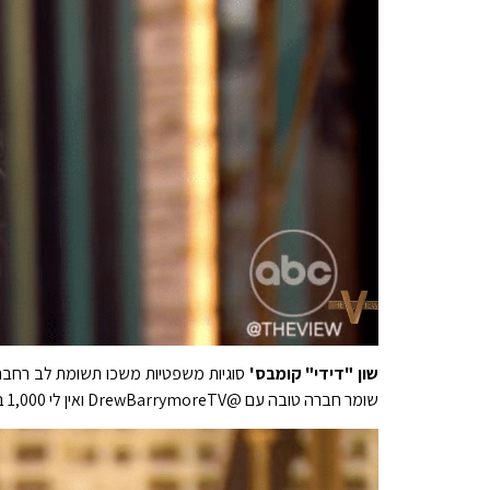
שון "דידי" קומבס'
שומר חברה טובה עם @DrewBarrymoreTV ואין לי 1,000 בקבוקי סיכה בבית."