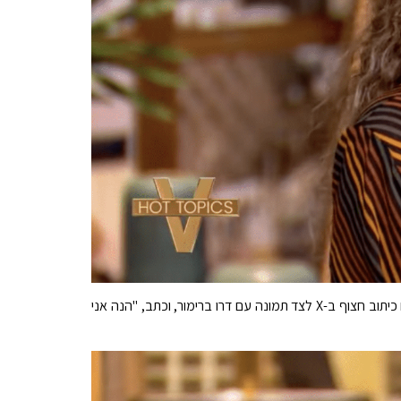
סוגיות משפטיות משכו תשומת לב רחבה, כולל זו של יריבו הוותיק, 50 סנט, שלא יכול היה להתאפק ולחפור. הוא פרסם כיתוב חצוף ב-X לצד תמונה עם דרו ברימור, וכתב, "הנה אני