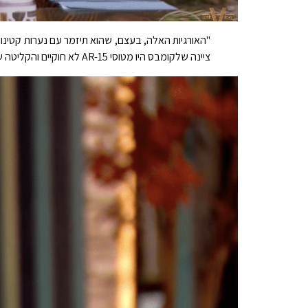
"האורגיות האלה, בעצם, שהוא תיזמר עם נערות קטינות, ו
ציינה שלקומבס היו מטוסי AR-15 לא חוקיים והקליטה שיחות טלפון, והוסיפה, "כשאתה מחבר את כל זה ביחד, זה מקסימום 20 שנה לחיים."