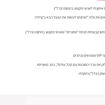
ציו באמצעות סרטונים חיים, אינטראקטיביים והקלטות וירטואליות. בדוא"ל השקה של המותג, Bravolebrity מציע לאמן את אלה "שרוצים לעשות את הצעד הבא בקריירה
ם לצפות ל"שיחה אקטואלית שבועית ושאלות ותשובות בשידור חי" עם כוכב RHOBH וצוותו. פעילות אימון קבוצתית תנתח "אתגרים" שאנשי מקצוע בתחום הנדל"ן
ם.
את ערכי הסוכנות עם קהל עולמי", כתב מאוריסיו.