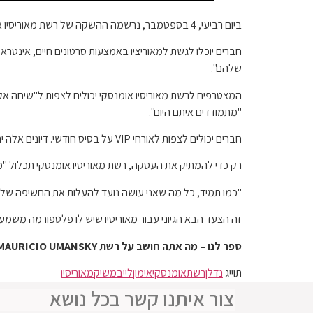
ביום רביעי, 4 בספטמבר, נרשמה ההשקה של רשת מאוריסיו אומנסקי. הארגון מתגאה בעצמו כיחיד במינו. כוכב הריאליטי בטלוויזיה מציע רשת אימון חי לאנשי מקצוע בתחום הנדל"ן.
שלהם".
"מתמודדים איתם היום".
חברים יכולים לצפות לאורחי VIP על בסיס חודשי. דיונים אלה יתמקדו בנושאים "ממוקדי תעשייה".
רק כדי להמתיק את העסקה, רשת מאוריסיו אומנסקי תכלול "מתנות מיוחדו
"כמו תמיד, כל מה שאני עושה נועד להעלות את החשיפה של ה
זה הצעד הבא הגיוני עבור מאוריסיו שיש לו פלטפורמה משמעותית מתקופתו ב- Real Housewives of Beverly Hills. הוא גם 
ספר לנו – מה אתה חושב על רשת MAURICIO UMANSKY? האם אתה חושב שזו תהיה הצלחה?
תוייג
נדלן
רשת
אומנסקי
אימון
לייב
משיק
מאוריסיו
צור איתנו קשר בכל נושא