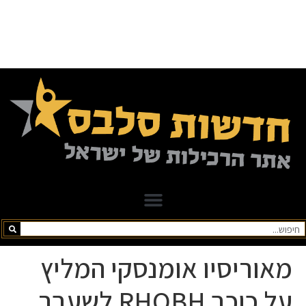
מאוריסיו אומנסקי המליץ ​​
על כוכב RHOBH לשעבר