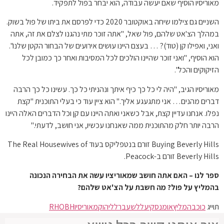
מאוריסיו הוסיף שאם יעשה עבודה, הוא יבחר בפול לתפקיד.
השניים גם צילמו שיחה באוקטובר 2020 כדי לפרסם את ביתו של פול בשוק.
במהלך הצ'אט שלהם, פול שאל, "אתה זוכר מתי נהגנו לצלם את זה, אתה
ואני, ואפילו קן (טוד)? … בעצם היינו עושים אירועים של הבחור הקטן שלנו".
הוא הוסיף, "ואני זוכר שהיינו הולכים לכל המסיבות ואחר כך כמובן לכל
הזיקוקים והכל".
מאוריסיו הגיב, "היה לי כל כך כיף איתך ונהניתי כל כך. עשינו כל כך הרבה
דברים מהנים… אני מתגעגע אליך." הוא ציין עוד כי בעלי התוכנית "קצת
נפלו. אנחנו עדיין קצת, אבל כשאני ואתה היינו עם קן וכל הדברים האלה היינו
הרבה יותר חלק מהתוכנית ממה שאנחנו עכשיו, אני חושב, לדעתי."
Buying Beverly Hills זורם בנטפליקס בעוד The Real Housewives of
Beverly Hills זורם ב-Peacock.
ספר לנו – האם אתה חושב שמאוריציו עשה את הבחירה הנכונה
בהמליץ ​​על פול? מה חשבת על הצ'אט שלהם?
תוייג
כוכב
המליץ
אומנסקי
על
לשעבר
לליהוק
מאוריסיו
RHOBH