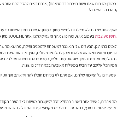
ובן ומניחים שאת אשת חייכם כבר מצאתם), אנחנו רוצים להכיר לכם אתר 
יקר הרבה בהצלחה!
ישואין לאחת שלהם ולא מצליחים למצוא מתוך המגוון הקיים בחנויות השונות ט
רוסין מעוצבות
בעיצוב אישי, ומחיפוש ארוך ומעמיק שלנו, אתר JOOL.ME נותן את המענה הטוב ביותר בתחום הזה.
מים ברמת גן. הבעלים שלו הוא נצר למשפחת יהלומנים ותיקה, מה שאומר שהוא
הב יוקרתי ואיכותי שהוא מלאכת אומן ליהלומים מעולים, הופך את התכשיטים ליו
ל היהלומים ומחירים התיווך שפשוט מתבטלים, המחירים הם נוחים ושווים לכל 
להזמין הכל אליכם עד הבית במשלוח מאובטח בכמה דרכים שונות.
כל המו
כמה אתרים, כאשר אתר דיאמור בהחלט זכה לציון גבוה מאיתנו לצד האתר הקודם
פעל יהלומים בארץ, בו הם עוברים ליטוש מקצועי ועיצוב המודל עד שהם מגיעים