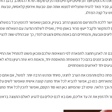
ת היהלומים ויוצר תכשיטים יוקרתיים ומרהיבים שקשה שלא להתאהב בהם. היתר
 סביר מאד להניח שתצליחו למצוא אותה שם. טבעות אירוסין קלאסיות, טבעות בסגנ
ממש על קצה המזלג.
שר ללכת ולהתרשם מהמגוון הרחב בעיניין, וכמובן שאפשר להזמין הכל במשל
לים להתקשר ולקבל ייעוץ מהיר באופן מיידי, ואפילו לשלוח הודעה עם השאלות ש
יונים וטבעות, והמחירים הם באמת נוחים והוגנים למדי, כך שבהחלט שווה להציץ
ה לארגן חתונה לתפארת לפי השאיפות שלכם ומכאן פשוט להתחיל את החיים המש
ים ובזמנים בהם כל המשפחה מתאספת יחד, והאמת היא שזה רעיון נפלא לא ר
יעים יחד לאירועים משפחתיים.
פחה כולם ותהפכו את הערב לחגיגי, מיוחד ומרגש הרבה יותר. למשל, אם אתם
ים. כמו כן, אפשר להביא לכל אחד מתנה קטנה אישית שאפשר לשים על הצלחת
וכך הלאה. שימו לב שהמיתוג כאן הוא סוד הקסם, ואפשר להכין לכל אחד מתנה 
 ולהזמין את זה עד אליכם, ואם בא לכם יכולים גם להגיע לאולם התצוגה בר