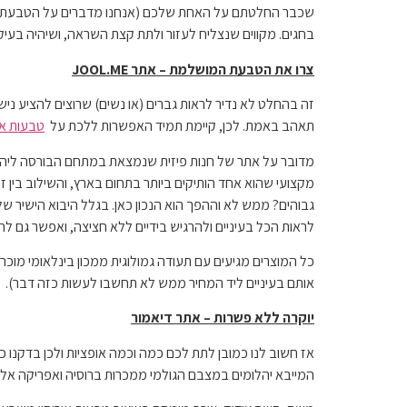
שכבר החלטתם על האחת שלכם (אנחנו מדברים על הטבעת כמ
בחגים. מקווים שנצליח לעזור ולתת קצת השראה, ושיהיה בע
צרו את הטבעת המושלמת – אתר
JOOL.ME
זה בהחלט לא נדיר לראות גברים (או נשים) שרוצים להציע נ
תאהב באמת. לכן, קיימת תמיד האפשרות ללכת על
טבעות אי
מדובר על אתר של חנות פיזית שנמצאת במתחם הבורסה ליהלו
מקצועי שהוא אחד הותיקים ביותר בתחום בארץ, והשילוב בין ז
גבוהים? ממש לא וההפך הוא הנכון כאן. בגלל היבוא הישיר ש
לראות הכל בעיניים ולהרגיש בידיים ללא חציצה, ואפשר גם 
אותם בעיניים ליד המחיר ממש לא תחשבו לעשות כזה דבר).
יוקרה ללא פשרות – אתר דיאמור
אז חשוב לנו כמובן לתת לכם כמה וכמה אופציות ולכן בדקנו 
המייבא יהלומים במצבם הגולמי ממכרות ברוסיה ואפריקה אל מ