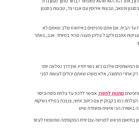
ון באתר הזה הוא שהוא מאפשר לבחור מתוך מגוון גדול
ון וינטאג', טבעות אירוסין עם אבני צד, טבעות בסגנון
וח עד הבית. אם אתם מרגישים באיזשהו שלב שאתם לא
מעניינות אתכם ולקבל עליהן מענה מהיר במיוחד. אגב, באתר
.
ותפים שלכם כזוג נשוי יחדיו. ואין דרך נפלאה יותר
ק אחרי החתונה, אלא משהו שאתם יכולים לעשות לפני
 מחפשים
מתנות לפסח
, אפשר ללכת על צלחת פסח וכיסוי
 כמו בקבוק יין עם כיתוב אישי, צנצנת במילוי נשיקות
באווירה הכי אישית ומיוחדת שיש.
אשון בתיאום מראש לפגישה עם יפית המקסימה שתשמח לעזור