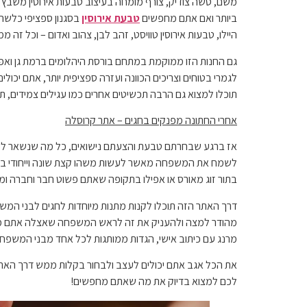
משם, סשה צודיק, צורף מומחה בעיצוב טבעות אירוסין משבץ א
ביותר ואם אתם מחפשים
טבעת אירוסין
בסגנון ספציפי כלשהו,
היילו, טבעות אירוסין טוויסט, זהב לבן, צהוב ואדום – וכל זה 
גם החנות הזו ממוקמת במתחם בורסת היהלומים ברמת גן ואפ
לגמרי בטוחים וצריכים הכוונה ועזרה ספציפית יותר, אתם יכו
תוכלו למצוא גם הרבה תכשיטים אחרים כמו עגילים צמידים, תל
אחרי החתונה מפנקים בחגים – אתר קרוסלה
אז ברגע שבחרתם טבעת והצעתם נישואים, כל מה שנשאר לכם ז
לשמח את המשפחה מאשר לעשות משהו קצת שונה וייחודי בחג
בתור זוג מאורס או אפילו בתקופה שאתם פשוט חבר וחברה ומג
דרך האתר הזה תוכלו לקנות מתנות מיוחדות לחגים לבני המש
מהודר למצה ולהעניק את זה לראש המשפחה שאצלה אתם מתארח
מרנג עם כיתוב אישי, הגדות ממותגות לכל אחד מבני המשפחה 
את הכל אגב אתם יכולים לעצב ולבחור בקלות ממש דרך האתר
לכם למצוא בדיוק את מה שאתם מחפשים!