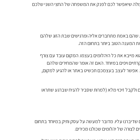
מעולה שיאפשר לכם לפנק את המשפחה של החצי השני שלכם
בעת שהם באמת מתחברים אליה ומרגישים שבת הזוג שלהם
 מייבא את כל היהלומים בעצמו. המקום עובד עם צורף
קרתיים ויפים במיוחד. האם זה אומר שהמחירים שלהם
כיס. אפשר לעצב בעצמכם תכשיט באתר או להגיע למקום,
צרים מגיעים עם תעודה גמולוגית ממכון בינלאומי מוכר שמעידים על האיכות שלהם, ואם אתם לא בטוחים תוכלו להחזיר אותם תוך 30 יום ולקבל זיכוי מלא (למרות שסביר להניח שברגע שתראו
 שדיברנו עליו. מדובר למעשה על עסק ותיק במיוחד בתחום
 לצורה של יהלומים שכולנו מכירים.