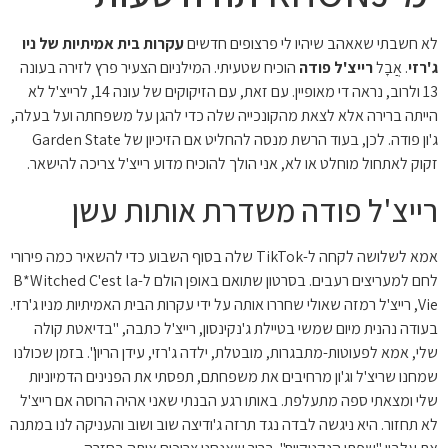
לא חשבתי שאאהב שיהיו לי פרצופים חדשים
עקרות בית אמיתיות של ניו
ג'רזי
. אֲבָל
רייצ'ל פודה
הוכיח שטעיתי. המילניום הצעיר פרץ לזירה בעונה
13 ולרוב, נראה די מאופיין. עם זאת, עם הזיקוקים של עונה 14, לרייצ'ל לא
הייתה ברירה אלא לצאת מהקונכייה שלה כדי להגן על משפחתה ועל בעלה,
ג'ון פודה. לכן, בעוד הרשת מנסה להחליט אם הזיכיון של Garden State
זקוק לאתחול מוחלט או לא, אני הולך להוכיח מדוע רייצ'ל צריכה להישאר.
רייצ'ל פודה משדרת אותות עשן
אמא לשלושה לקחה ל-TikTok שלה בסוף השבוע כדי להשאיר כמה פירורי
לחם למעריצים רעבים. בסרטון שתואם באופן הולם ל-B*Witched C'est la
Vie, רייצ'ל רמזה שאולי שחררו אותה על ידי עקרות הבית האמיתיות מניו ג'רזי.
בעודה נהנית מיום שמשי בטיילת ג'נקינסון, רייצ'ל כתבה, "בדיאטת קולה
שלי, אמא לפעוטות-מתבגרות, מובטלת, ילדה ג'רזי, עידן הריון". בזמן שכולנו
שמחנו שריצ'ל וג'ון מרחיבים את משפחתם, תפסתי את הפנינים הדמיוניות
שלי ומצאתי ספה מתעלפת. באותו רגע הבנתי שאני אהיה הרוסה אם רייצ'ל
לא תחזור. היא ניגשה לבדה נגד תרזה ג'ודיצה שוב ושוב והעניקה לנו במתנה