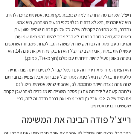
רייצ'ל היא הגרסה החדשה למה שכוכבת עקרות בית אמיתיות צריכה להיות.
היא לא יומרנית, היא לא זדונית בגלוי כלפי הנשים האחרות, היא אמא
נהדרת, והיא מחזירה לקהילה שלה. כל אלו הן תכונות שהייתי טוען שהן
ראויות להערצה בכוכב בראבו. לא הכל צריך להיות בהמצאת שמועות
ומריבות. עם זאת, זה גם חלק שרחל עושה היטב. למרות שמבחר השחקנים
עשוי להיות באוויר, אני חושב שרייצ'ל היא הדבק שהחזיק את עונה 14. היא
ניסתה באופן פעיל להיות ידידותית עם כולם (חוץ מ-Tre, כמובן.)
היא הציתה מחדש את ידידותה עם דניאל קברל. לשניים הייתה עונה טרייה
סלעית יחד בגלל שדניאל כינתה את רייצ'ל עכברוש. אבל הצפייה בחברותם
שזה עתה נוצרה הייתה מחממת לב, ואהבתי שהיא אמיתית. רייצ'ל גם
נלחמה קשה על ידידותה עם ג'ן פסלר. השניים היו מנוכרים לאחר שג'ן לקחה
את הצד של ה-OG. אבל ג'ן וראצ' מצאו את דרכם חזרה זה לזה, כפי
שעושים חברים אמיתיים.
רייצ'ל פודה הבינה את המשימה
בסך הכל, נראה היה שריצ'ל לא אהבה את אותם חברי צוות שאני אהבתי. זה