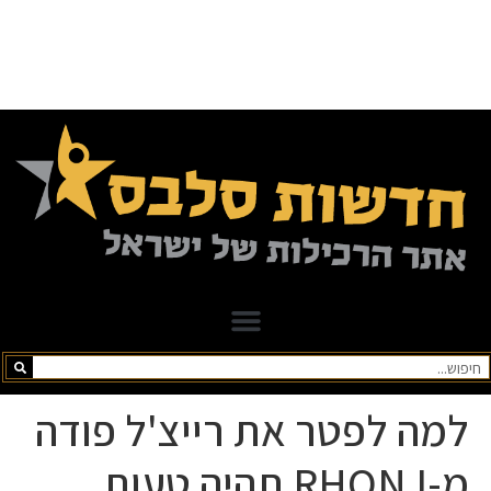
למה לפטר את רייצ'ל פודה
מ-RHONJ תהיה טעות