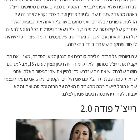
לבדו הוכיח שלא טעיתי לגבי איך המפיקים מציגים אנשים מסוימים. רייצ'ל
ראתה מבעד לשטויות שהיו ג'ניפר איידין וטר. הצמד נקרא לאחרונה על
הדלפת סיפורים לבלוגרים, ואני מתערב שריצ'ל ראתה את הבעיות האלה
ממרחק של קילומטר. על פי רוב, רייצ'ל נשארה ניטרלית בכל הנוגע לבעיות
של הגברת אחת עם השנייה. ואני חושב שלפעמים זה מה שצריך כדי שיהיה
לו צוות שחקנים שיעבוד ביחד בהצלחה.
עם דיווחים על תרזה ומליסה קוברים את הגרזן למען הסדרה, מעניין אם הם
יקבלו את רייצ'ל כמתווך. לא רק שזה יהיה רעיון מצוין לעונה 15, אבל אני גם
חושב שלרחל יש את מה שנדרש כדי למיין את שתי הגיסות האלה. אחרי
שראיתי כמה סבלנית רייצ'ל עם שני הילדים הקטנים שלה, אני מתאר לעצמי
שהיא תוכל ליישם כמה מהטריקים האלה על תרזה ומליסה. ואם זה לא
יעבוד, לפחות יהיו כמה רגעים שניתן לצלם.
רייצ'ל פודה 2.0