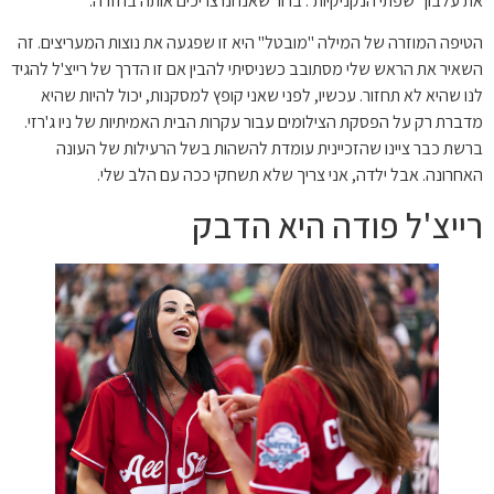
את עלבון "שפתי הנקניקיות". ברור שאנחנו צריכים אותה בחזרה.
הטיפה המוזרה של המילה "מובטל" היא זו שפגעה את נוצות המעריצים. זה
השאיר את הראש שלי מסתובב כשניסיתי להבין אם זו הדרך של רייצ'ל להגיד
לנו שהיא לא תחזור. עכשיו, לפני שאני קופץ למסקנות, יכול להיות שהיא
מדברת רק על הפסקת הצילומים עבור עקרות הבית האמיתיות של ניו ג'רזי.
ברשת כבר ציינו שהזכיינית עומדת להשהות בשל הרעילות של העונה
האחרונה. אבל ילדה, אני צריך שלא תשחקי ככה עם הלב שלי.
רייצ'ל פודה היא הדבק