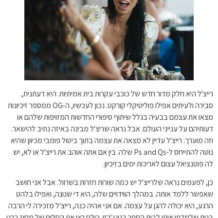
רייצ'ל היא חלק מדור חדש של כוכבי עקרות בית אמיתיות. היא דעתנית,
סבירה ולעיתים אפילו פוליטיקלי קורקט. נכון לעכשיו, ה-OG ממספר זיכיונות
מצאו את עצמם בבעיה בגלל שיתוף סיפורי החדשות המזויפות שלהם או
דעותיהם על ענייני העולם. אבל נראה שריצ'ל מבינה באיזה נתיב להישאר.
וזה מוערך. רייצ'ל עדיין לא מצאה את עצמה בתוך ביטול פומבי מכיוון שהיא
נוטה להתייחס ל-Ps and Qs שלה. בין אם אתה אוהב את רייצ'ל או לא, יש
לה פוטנציאל עצום לאריכות ימים בזיכיון.
כן, לפעמים נראה שלרייצ'ל יש כמה שורות חזרות בשרוול. אבל אני חושב
שאפשר ללמד אותה. במהלך הווידויים שלה, היא די שנונה, ואפילו בלהט
הרגע, היא יכולה להגן על עצמה. אם אני אהיה כנה, רייצ'ל מזכירה לי הרבה
בנות שלמדתי איתן לבית הספר בניו ג'רזי. כולם רצו את החלום של מחוז ברגן