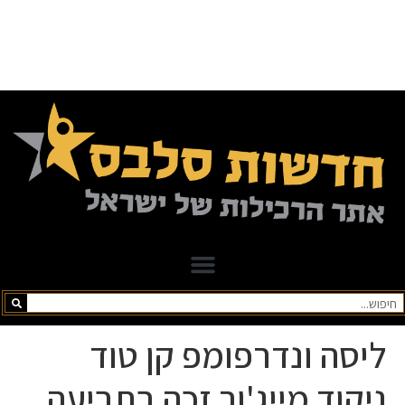
ליסה ונדרפומפ קן טוד
ניקוד מייג'ור זכה בתביעה