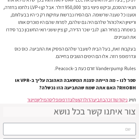
תנאי ההסכם, וביקש פיצוי בסך 950,000 דולר. אבל קן ו-LVP נלחמו בחזרה,
וטענו כל טענה שרשומה. הם הסירו נברשות עתיקות רק כי היו בבעלותם,
ורישיון האלכוהול שלהם היה גם שלהם, למרות שהם היו מוכרים אותו
בשמחה במחיר הוגן. לגבי שכר הדירה, קן ציין ששני רואי החשבון כבר סידרו
את העניינים.
בעקבות זאת, בעל הבית לשעבר שלהם הפסיק את התביעה. כוס כוס
ונדרפומפ רוזה. אלו הם הימים הטובים בחייהם.
Vanderpump Rules זורם כעת ב-Peacock.
ספר לנו – מה הייתה סצנת המשאבה האהובה עליך ב-VPR או
RHOBH? האם אתה שמח שהתביעה הזו נכשלה?
תוייג
ניקוד
טוד
זכה
בתביעה
דולר
קן
של
ונדרפומפ
ליסה
מיליון
מייגור
צור איתנו קשר בכל נושא