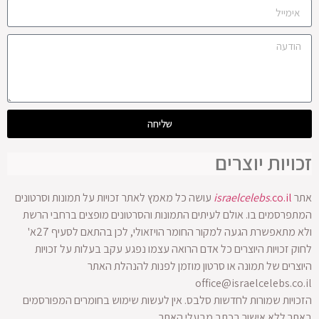
שליחה
זכויות יוצרים
אתר
.co.il
israelcelebs
עושה כל מאמץ לאתר זכויות על תמונות וסרטונים
המתפרסמים בו. אולם לעיתים התמונות והסרטונים מופצים ברחבי הרשת
ולא מתאפשרת הגעה למקור החומר הויזאולי, לכן בהתאם לסעיף 27א'
לחוק זכויות היוצרים כל אדם הרואה עצמו נפגע עקב בעלות על זכויות
היוצרים של תמונה או סרטון מוזמן לפנות להנהלת האתר
office@israelcelebs.co.il
הזכויות שמורות לחדשות סלבס. אין לעשות שימוש בחומרים המפורסמים
באתר ללא אישור בכתב מבעלי האתר.