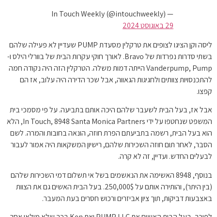
— In Touch Weekly (@intouchweekly)
29 באוגוסט 2024
ליסה וקן הציגו לצופים את טרקלין מסעדת PUMP שעדיין לא פעילה שלהם
בשתי סדרות נפרדות של Bravo. לאורך חוקי עקרות הבית של בוורלי הילס ו-
Vanderpump, Pump הייתה דמות משלה. הטרקלין הזה היה נקודה חמה
להתכנסויות צוותים ולחגיגות הגאווה, אבל שכר הדירה היה עלוב, אז הם
קפצו.
אבל אז, בעל הבית לשעבר שלהם היכה אותם בתביעה. על פי מסמכי בית
המשפט שנחטפו על ידי In Touch, 8948 Santa Monica Partners, הלא
הוא בעל הבית, רשמה בתביעתם הפרת חוזה, הונאה בחובות והמרה. לשם
הסבר, לאחר תום חוזה השכירות שלהם, רישיון המשקאות היה אמור לעבור
לבעלים החדש. ועדיין, זה לא קרה.
בנוסף, 8948 האשימה את הנאשמים בשל אי תשלום דמי השכירות שלהם
(בין היתר), והותירה אותם על 250,000$. בעל הבית האשים גם את הצוות
באצבעות דביקות, תוך ציון אביזרים ורכוש חסרים בעת המעבר.
לפיכך, בעל הבית האשים את PUMP LLC ואת Ken בכך שלא מילאו אחר