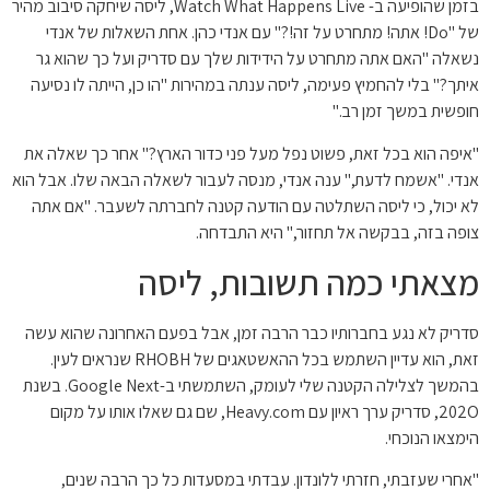
בזמן שהופיעה ב- Watch What Happens Live, ליסה שיחקה סיבוב מהיר
של "Do! אתה! מתחרט על זה!?" עם אנדי כהן. אחת השאלות של אנדי
נשאלה "האם אתה מתחרט על הידידות שלך עם סדריק ועל כך שהוא גר
איתך?" בלי להחמיץ פעימה, ליסה ענתה במהירות "הו כן, הייתה לו נסיעה
חופשית במשך זמן רב."
"איפה הוא בכל זאת, פשוט נפל מעל פני כדור הארץ?" אחר כך שאלה את
אנדי. "אשמח לדעת," ענה אנדי, מנסה לעבור לשאלה הבאה שלו. אבל הוא
לא יכול, כי ליסה השתלטה עם הודעה קטנה לחברתה לשעבר. "אם אתה
צופה בזה, בבקשה אל תחזור," היא התבדחה.
מצאתי כמה תשובות, ליסה
סדריק לא נגע בחברותיו כבר הרבה זמן, אבל בפעם האחרונה שהוא עשה
זאת, הוא עדיין השתמש בכל ההאשטאגים של RHOBH שנראים לעין.
בהמשך לצלילה הקטנה שלי לעומק, השתמשתי ב-Google Next. בשנת
202O, סדריק ערך ראיון עם Heavy.com, שם גם שאלו אותו על מקום
הימצאו הנוכחי.
"אחרי שעזבתי, חזרתי ללונדון. עבדתי במסעדות כל כך הרבה שנים,