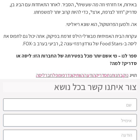
באירוח, אז חזרתי וזה מה שעשיתי”, הסביר. לאחר התאחדות עם הביג בן,
סדריק "חזר לצרפת, ארצי", כדי להיות קרוב יותר למשפחתו.
אה. ולמען הפרוטוקול, הוא שונא ריאליטי.
עקרות הבית האמיתיות מבוורלי הילס זורמת בפיקוק. אתה יכול גם לתפוס את
ליסה ב-Food Stars של גורדון רמזי עונה 2, רביעי בערב ב-FOX.
ספר לנו – מי אשם יותר מכל בפטירתה של החברות הזו: ליסה או
סדריק? למה?
תוייג
נוקבת
נותנת
סדריק
הודעה
הוותיק
ונדרפומפ
לחבר
ליסה
צור איתנו קשר בכל נושא