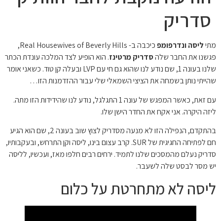
סדריק
מתי
ליסה ונדרפומפ
כיכבה ב- Real Housewives of Beverly Hills,
פגשנו את החבר שלה
סדריק מרטינז
. הוא הופיע לצד המלכה עונדת הכתר
שלנו בעונה 1, שם נודע לנו שהוא גם חי עם LVP ובעלה קן טוד. כשאני אומר
שהייתי נותן בשמחה את הציצי השמאלי שלי עבור ההזדמנות הזו…
עם זאת, כאשר המפגש של עונה 1 התגלגל, נודע לנו שהידידות הזו מתה.
ליזה היקרה. אני אקח את החדר הישן שלו.
בהתקדם, הנפילה הזו לא מנעה מסדריק לצוץ שוב בעונה 2, שם הוא הגיע
חם לפתיחה החגיגית של SUR. קרב עצום בינו, ליסה וקן התרחש, ובעקבותיו,
סדריק נעלם מהמסכים שלנו לתמיד. ירחים רבים חלפו מאז, ועכשיו, לליסה
יש מסר לבסט שלה לשעבר.
ליסה לא מתחרטת על כלום