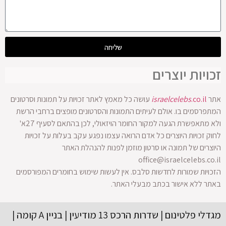
שליחה
זכויות יוצרים
אתר
.co.il
israelcelebs
עושה כל מאמץ לאתר זכויות על תמונות וסרטונים
המתפרסמים בו. אולם לעיתים התמונות והסרטונים מופצים ברחבי הרשת
ולא מתאפשרת הגעה למקור החומר הויזאולי, לכן בהתאם לסעיף 27א'
לחוק זכויות היוצרים כל אדם הרואה עצמו נפגע עקב בעלות על זכויות
היוצרים של תמונה או סרטון מוזמן לפנות להנהלת האתר
office@israelcelebs.co.il
הזכויות שמורות לחדשות סלבס. אין לעשות שימוש בחומרים המפורסמים
באתר ללא אישור בכתב מבעלי האתר.
מגדלי פלטינום | שדרות הרכס 13 מודיעין | בניין A קומה |