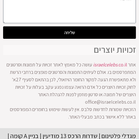
שליחה
זכויות יוצרים
אתר
.co.il
israelcelebs
עושה כל מאמץ לאתר זכויות על תמונות וסרטונים
המתפרסמים בו. אולם לעיתים התמונות והסרטונים מופצים ברחבי הרשת
ולא מתאפשרת הגעה למקור החומר הויזאולי, לכן בהתאם לסעיף 27א'
לחוק זכויות היוצרים כל אדם הרואה עצמו נפגע עקב בעלות על זכויות
היוצרים של תמונה או סרטון מוזמן לפנות להנהלת האתר
office@israelcelebs.co.il
הזכויות שמורות לחדשות סלבס. אין לעשות שימוש בחומרים המפורסמים
באתר ללא אישור בכתב מבעלי האתר.
מגדלי פלטינום | שדרות הרכס 13 מודיעין | בניין A קומה |