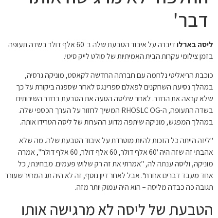
דבר'
ליסה בארלו
דיברה על איבוד הטבעת שלה ב-60 אלף דולר בשדה תעופה
בזמן צילומי עקרות הבית האמיתיות של סולט לייק סיטי.
כוכבת הריאליטי נלחמה עם חברתה החדשה לקאסט, מוניקה גרסיה,
במהלך נסיעת השחקנים לפאלם ספרינגס לאחר שספגה ביקורת על כך
שלא קראה את החדר. לאחר שליסה הטעה את הטבעת בחדר השירותים
בשדה התעופה, ה-RHOSLC OG המשיך לחזור על הערך הכספי שלה.
במהלך המפגש, מוניקה שיתפה מדוע ההערות של ליסה הטרידו אותה.
"ליזה הייתה כל הזכות להיות מוטרדת על איבוד הטבעת שלה. מה שלא
אהבתי זה שזה היה '60 אלף דולר, 60 אלף דולר, 60 אלף דולר'", אמרה
מוניקה, וליסה ענתה לה, "אמרתי את זה רק שלוש פעמים. מבחינתי, כל
אחד מעבד דברים אחרת". אבל לאחר דיון נוסף, זה לא היה תג המחיר שעורר
תגובה כה כבדה מליסה – הוא היה עמוק יותר מזה.
הטבעת של ליסה לא מרגישה אותו