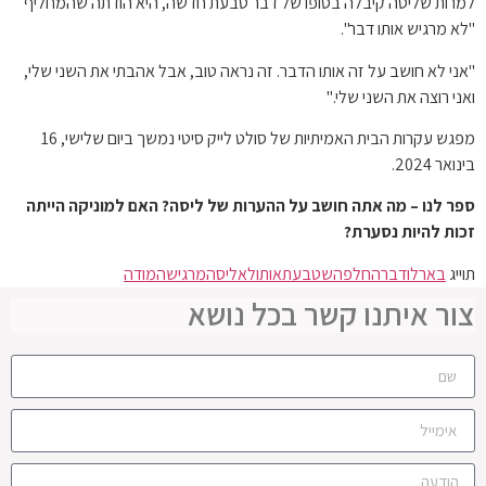
למרות שליסה קיבלה בסופו של דבר טבעת חדשה, היא הודתה שהמחליף
"לא מרגיש אותו דבר".
"אני לא חושב על זה אותו הדבר. זה נראה טוב, אבל אהבתי את השני שלי,
ואני רוצה את השני שלי."
מפגש עקרות הבית האמיתיות של סולט לייק סיטי נמשך ביום שלישי, 16
בינואר 2024.
ספר לנו – מה אתה חושב על ההערות של ליסה? האם למוניקה הייתה
זכות להיות נסערת?
תוייג
בארלו
דבר
החלפה
שטבעת
אותו
לא
ליסה
מרגישה
מודה
צור איתנו קשר בכל נושא