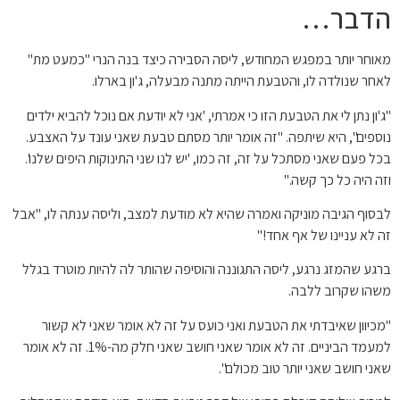
הדבר…
מאוחר יותר במפגש המחודש, ליסה הסבירה כיצד בנה הנרי "כמעט מת"
לאחר שנולדה לו, והטבעת הייתה מתנה מבעלה, ג'ון בארלו.
"ג'ון נתן לי את הטבעת הזו כי אמרתי, 'אני לא יודעת אם נוכל להביא ילדים
נוספים", היא שיתפה. "זה אומר יותר מסתם טבעת שאני עונד על האצבע.
בכל פעם שאני מסתכל על זה, זה כמו, 'יש לנו שני התינוקות היפים שלנו'.
וזה היה כל כך קשה."
לבסוף הגיבה מוניקה ואמרה שהיא לא מודעת למצב, וליסה ענתה לו, "אבל
זה לא עניינו של אף אחד!"
ברגע שהמזג נרגע, ליסה התגוננה והוסיפה שהותר לה להיות מוטרד בגלל
משהו שקרוב ללבה.
"מכיוון שאיבדתי את הטבעת ואני כועס על זה לא אומר שאני לא קשור
למעמד הביניים. זה לא אומר שאני חושב שאני חלק מה-1%. זה לא אומר
שאני חושב שאני יותר טוב מכולם".