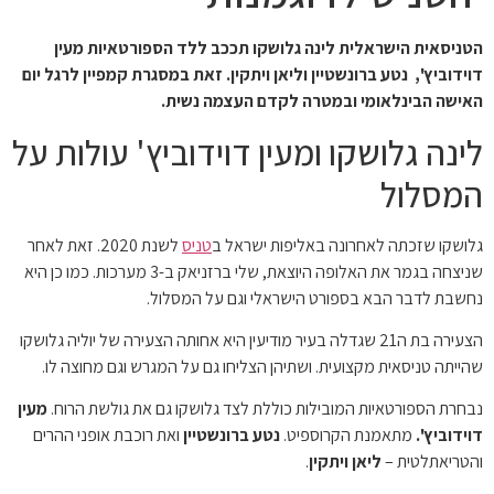
הטניסאית הישראלית לינה גלושקו תככב ללד הספורטאיות מעין
דוידוביץ', נטע ברונשטיין וליאן ויתקין. זאת במסגרת קמפיין לרגל יום
האישה הבינלאומי ובמטרה לקדם העצמה נשית.
לינה גלושקו ומעין דוידוביץ' עולות על
המסלול
גלושקו שזכתה לאחרונה באליפות ישראל ב
טניס
לשנת 2020. זאת לאחר
שניצחה בגמר את האלופה היוצאת, שלי ברזניאק ב-3 מערכות. כמו כן היא
נחשבת לדבר הבא בספורט הישראלי וגם על המסלול.
הצעירה בת ה21 שגדלה בעיר מודיעין היא אחותה הצעירה של יוליה גלושקו
שהייתה טניסאית מקצועית. ושתיהן הצליחו גם על המגרש וגם מחוצה לו.
נבחרת הספורטאיות המובילות כוללת לצד גלושקו גם את גולשת הרוח.
מעין
דוידוביץ'.
מתאמנת הקרוספיט.
נטע ברונשטיין
ואת רוכבת אופני ההרים
והטריאתלטית –
ליאן ויתקין
.