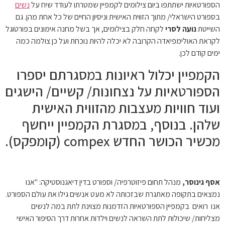
הספורטאיות ישתתפו ביום צילומים לקמפיין שמטרתו לעודד שיח על
נשים
בספורט הישראלי/ מתוך הזווית האישית וניסיון החיים של כל אחת מהן. גם
השייטת
נועה לסרי
לקחה חלק בצילומים, אך בשל מחנה אימונים בפורטוגל
לקראת האולימפיאדה הקרובה לא יכלה להיות נוכחת ועל כן צולמה כמה
ימים קודם לכן.
הקמפיין יכלול ראיונות במסגרתם יספרו
הספורטאיות על נצחונות/ קשיים/ הישגים
ועוד חוויות מעצבות מהזווית האישית
שלהן. בנוסף, במסגרת הקמפיין ייחשף
מכשיר הכושר החדש compex (קומפקס).
אסף גינוסר,
מנהל תחום פיזוטרפיה/ וספורט בדין דיאגנוסטיקה: "אנו
נמצאים בתקופה מאתגרת שבזכותה לא מעט אנשים גילו את עולם הספורט.
אנו רואים בקמפיין הספורטאיות הזדמנות מצוינת לתת במה לנשים
מצליחות/ שיכולות לתת השראה לנשים וילדות אחרות דרך הסיפור האישי