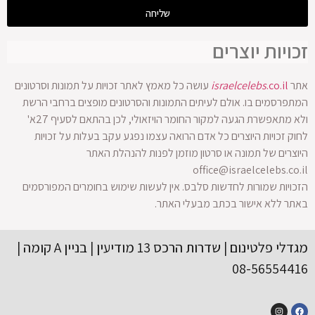
שליחה
זכויות יוצרים
אתר
.co.il
israelcelebs
עושה כל מאמץ לאתר זכויות על תמונות וסרטונים
המתפרסמים בו. אולם לעיתים התמונות והסרטונים מופצים ברחבי הרשת
ולא מתאפשרת הגעה למקור החומר הויזאולי, לכן בהתאם לסעיף 27א'
לחוק זכויות היוצרים כל אדם הרואה עצמו נפגע עקב בעלות על זכויות
היוצרים של תמונה או סרטון מוזמן לפנות להנהלת האתר
office@israelcelebs.co.il
הזכויות שמורות לחדשות סלבס. אין לעשות שימוש בחומרים המפורסמים
באתר ללא אישור בכתב מבעלי האתר.
מגדלי פלטינום | שדרות הרכס 13 מודיעין | בניין A קומה |
08-56554416