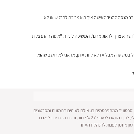
בר מנסה להגיד לאישה איך היא צריכה להרגיש או לא
 שהוא צריך לדאוג מהם", המשיכה לינדזי. "איפה ההתנצלות
ל במשטרה אבל אז לא לתת אותן, אז אני לא חושב שהוא
סרטונים המתפרסמים בו. אולם לעיתים התמונות והסרטונים
מופצים ברחבי הרשת ולא מתאפשרת הגעה למקור החומר הויזאולי, לכן בהתאם לסעיף 27א' לחוק זכויות היוצרים כל אדם
רטון מוזמן לפנות להנהלת האתר