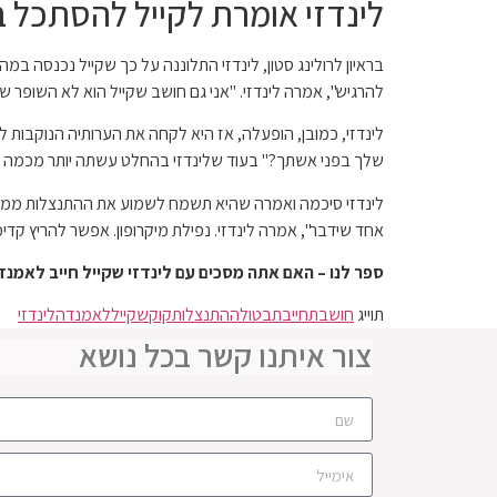
לינדזי אומרת לקייל להסתכל 
בראיון לרולינג סטון, לינדזי התלוננה על כך שקייל נכנסה 
להרגיש", אמרה לינדזי. "אני גם חושב שקייל הוא לא השופר ש
לינדזי, כמובן, הופעלה, אז היא לקחה את הערותיה הנוקבות 
שלך בפני אשתך?" בעוד שלינדזי בהחלט עשתה יותר מכמה טעו
לינדזי סיכמה ואמרה שהיא תשמח לשמוע את ההתנצלות ממקור 
אחד שידבר", אמרה לינדזי. נפילת מיקרופון. אפשר להריץ קדימה לעונה 9 של בית 
ספר לנו – האם אתה מסכים עם לינדזי שקייל חייב לאמנד
תוייג
חושבת
חייבת
בטולה
התנצלות
קוק
שקייל
לאמנדה
לינדזי
צור איתנו קשר בכל נושא