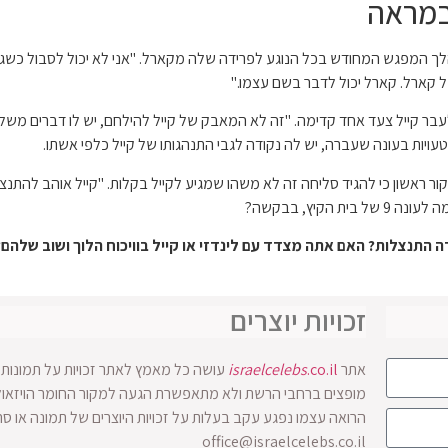
במראה
במהלך המפגש המחודש בכל הנוגע לפרידה שלה מקארל. "אני לא יכול לסבול כשג
ל קארל. קארל יכול לדבר בשם עצמו."
לעבר קייל צעד אחד קדימה. "זה לא המאבק של קייל להילחם, יש לו דברים משלו
יות בעונה שעברה, יש לה נקודה לגבי התנהגותו של קייל כלפי אשתו.
ראשון כי להגיד סליחה זה לא משהו שמגיע לקייל בקלות. "קייל אוהב להתנצ
הקיץ, בבקשה?
ה התנצלות? האם אתה מצדד עם לינדזי או קייל בוויכוח הלוך ושוב שלהם?
זכויות יוצרים
אתר
.co.il
israelcelebs
עושה כל מאמץ לאתר זכויות על תמונות ו
הרואה עצמו נפגע עקב בעלות על זכויות היוצרים של תמונה או ס
office@israelcelebs.co.il