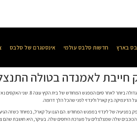
ס בארץ
חדשות סלבס עולמי
אינסטגרם של סלבס
צ
ק חייבת לאמנדה בטולה התנצל
וקארל רדקה כנראה נשם את אנחת הרווח
 הדינמיקה בין קארל ולינדזי לפני שהכל הלך דרומה.
ספק במניעיה של לינדזי במפגש המחודש. הם הגנו על קארל, במיוחד כשזה הגיע 
 הכוכבים שלה שמצלצלים על מערכת היחסים שלה. בעיקר, היא חושבת שהם צרי