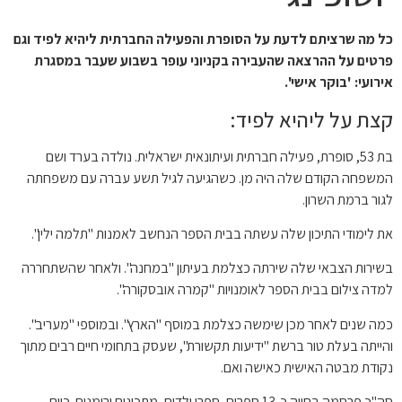
כל מה שרציתם לדעת על הסופרת והפעילה החברתית ליהיא לפיד וגם
פרטים על ההרצאה שהעבירה בקניוני עופר בשבוע שעבר במסגרת
אירועי: 'בוקר אישי'.
קצת על ליהיא לפיד:
בת 53, סופרת, פעילה חברתית ועיתונאית ישראלית. נולדה בערד ושם
המשפחה הקודם שלה היה מן. כשהגיעה לגיל תשע עברה עם משפחתה
לגור ברמת השרון.
את לימודי התיכון שלה עשתה בבית הספר הנחשב לאמנות "תלמה ילין".
בשירות הצבאי שלה שירתה כצלמת בעיתון "במחנה". ולאחר שהשתחררה
למדה צילום בבית הספר לאומנויות "קמרה אובסקורה".
כמה שנים לאחר מכן שימשה כצלמת במוסף "הארץ". ובמוספי "מעריב".
והייתה בעלת טור ברשת "ידיעות תקשורת", שעסק בתחומי חיים רבים מתוך
נקודת מבטה האישית כאישה ואם.
סה"כ פרסמה בחייה כ-13 ספרים, ספרי ילדים, מתכונים ורומנים. כיום