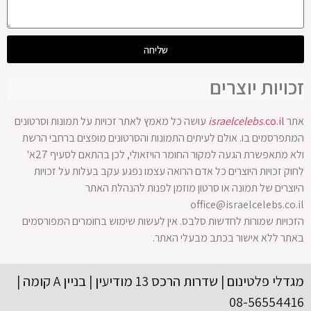
שליחה
זכויות יוצרים
אתר
.co.il
israelcelebs
עושה כל מאמץ לאתר זכויות על תמונות וסרטונים
המתפרסמים בו. אולם לעיתים התמונות והסרטונים מופצים ברחבי הרשת
ולא מתאפשרת הגעה למקור החומר הויזאולי, לכן בהתאם לסעיף 27א'
לחוק זכויות היוצרים כל אדם הרואה עצמו נפגע עקב בעלות על זכויות
היוצרים של תמונה או סרטון מוזמן לפנות להנהלת האתר
office@israelcelebs.co.il
הזכויות שמורות לחדשות סלבס. אין לעשות שימוש בחומרים המפורסמים
באתר ללא אישור בכתב מבעלי האתר.
מגדלי פלטינום | שדרות הרכס 13 מודיעין | בניין A קומה |
08-56554416