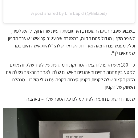
A post shared by Lihi Lapid (@lihilapid)
בשבוע שעבר הגיעה הסופרת, העיתונאית ורעיית שר החוץ, ליהיא לפיד,
לעופר הקניון הגדול פתח תקווה, במסגרת אירועי: 'בוקר אישי' שערך הקניון
וכלל מפגש עם הרצאה מעוררת השראה שלה: "להיות אישה היום כמו
שמתאים לך".
כ – 180 איש הגיעו להרצאה המרתקת והמרגשת של לפיד שלקחה אותם
למסע בין תחנות החיים והאתגרים האישיים שלה. לאחר ההרצאה ניצלה את
הזמן הקצוב שלה לקניות בקניון וקינחה בקפה עם נטלי מולכו – מנהלת
השיווק של הקניון.
שנפרדו השתיים חתמה לפיד למולכו על הספר שלה – באהבה !